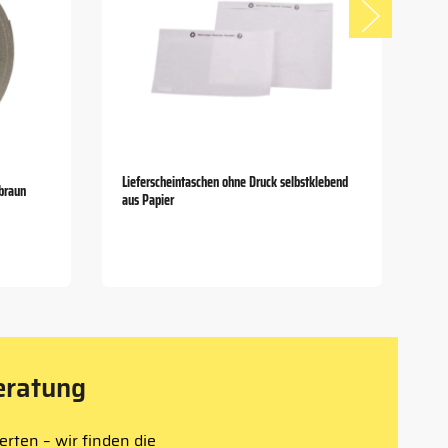
Lieferscheintaschen ohne Druck selbstklebend
 braun
aus Papier
eratung
rten – wir finden die