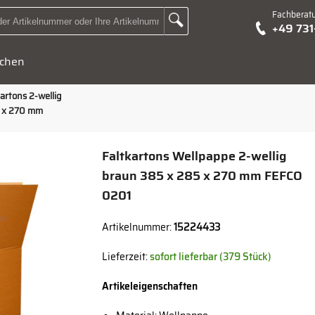
Fachberat
Zur Suche Landingpage
+49 73
Suchbegriff oder Artikelnummer hier eingeben:
chen
artons 2-wellig
 x 270 mm
Faltkartons Wellpappe 2-wellig
braun 385 x 285 x 270 mm FEFCO
0201
Artikelnummer:
15224433
Lieferzeit:
sofort lieferbar (379 Stück)
Artikeleigenschaften