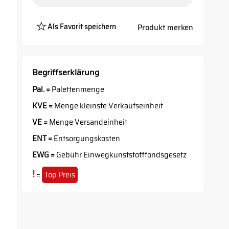
Als Favorit speichern
Produkt merken
Platzhalter
Button
Begriffserklärung
Pal. =
Palettenmenge
KVE =
Menge kleinste Verkaufseinheit
VE =
Menge Versandeinheit
ENT =
Entsorgungskosten
EWG =
Gebühr Einwegkunststofffondsgesetz
!
=
Top Preis