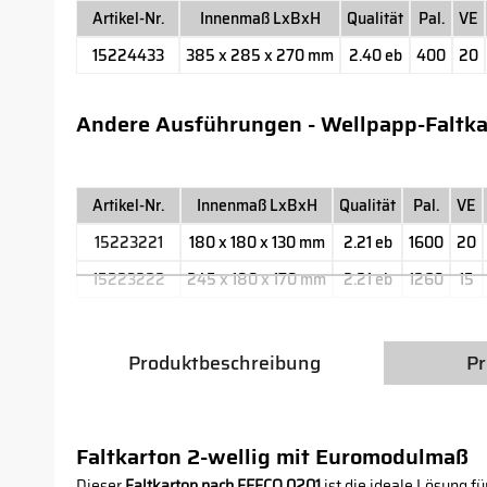
Artikel-Nr.
Innenmaß LxBxH
Qualität
Pal.
VE
15224433
385 x 285 x 270 mm
2.40 eb
400
20
Andere Ausführungen - Wellpapp-Faltka
Artikel-Nr.
Innenmaß LxBxH
Qualität
Pal.
VE
15223221
180 x 180 x 130 mm
2.21 eb
1600
20
15223222
245 x 180 x 170 mm
2.21 eb
1260
15
Produktbeschreibung
Pr
Faltkarton 2-wellig mit Euromodulmaß
Dieser
Faltkarton nach FEFCO 0201
ist die ideale Lösung f