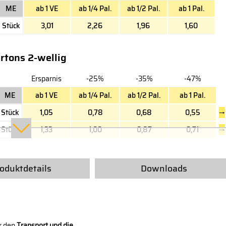
ME
ab 1 VE
ab 1/4 Pal.
ab 1/2 Pal.
ab 1 Pal.
Stück
3,01
2,26
1,96
1,60
rtons 2-wellig
Ersparnis
-25%
-35%
-47%
ME
ab 1 VE
ab 1/4 Pal.
ab 1/2 Pal.
ab 1 Pal.
Stück
1,05
0,78
0,68
0,55
→
Stück
1,33
1,00
0,87
0,71
→
oduktdetails
Downloads
ür den
Transport und die