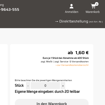
0
ung
1-9643-555
Warenkorb
Anmelden
→ Direktbestellung
(mit Art.-Nr.)
ab
1,60 €
Euro je 1 Stück bei Abnahme ab 400 Stück
zzgl. MwSt. | zzgl. Service- & Versandkosten
> zur Versandkostenübersicht
Bitte beachten Sie die jeweiligen Mengeneinheiten
Stück
-
+
Eigene Menge eingeben: durch 20 teilbar
In den Warenkorb