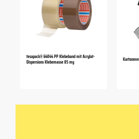
tesapack® 64044 PP Klebeband mit Acrylat-
Kartonme
Dispersions Klebemasse 85 my
Item
1
of
5