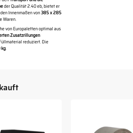
pe
der Qualität 2.40 eb, bietet er
it den Innenmaßen von
385 x 285
re Waren.
che von Europaletten optimal aus
erten Zusatzrillungen
üllmaterial reduziert. Die
 kg
.
kauft