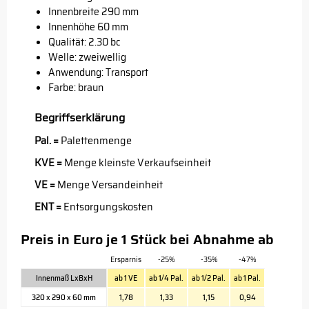
Innenbreite 290 mm
Innenhöhe 60 mm
Qualität: 2.30 bc
Welle: zweiwellig
Anwendung: Transport
Farbe: braun
Begriffserklärung
Pal. =
Palettenmenge
KVE =
Menge kleinste Verkaufseinheit
VE =
Menge Versandeinheit
ENT =
Entsorgungskosten
Preis in Euro je 1 Stück bei Abnahme ab
Ersparnis
-25%
-35%
-47%
Innenmaß LxBxH
ab 1 VE
ab 1/4 Pal.
ab 1/2 Pal.
ab 1 Pal.
320 x 290 x 60 mm
1,78
1,33
1,15
0,94