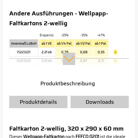
Andere Ausführungen - Wellpapp-
Faltkartons 2-wellig
Ersparnis
-25%
-35%
-47%
Innenmaß LxBxH
ab 1 VE
ab 1/4 Pal.
ab 1/2 Pal.
ab 1 Pal.
15223221
2.21 eb
0,78
0,68
0,55
→
15223222
2.21 eb
1,00
0,87
0,71
→
Produktbeschreibung
Produktdetails
Downloads
Faltkarton 2-wellig, 320 x 290 x 60 mm
Dieser
Wellpapp-Faltkarton
nach
FEFCO 0201
ist die ideale