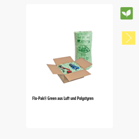
Flo-Pak® Green aus Luft und Polystyren
Item
1
of
5