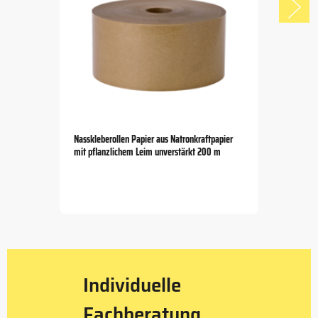
Nasskleberollen Papier aus Natronkraftpapier
mit pflanzlichem Leim unverstärkt 200 m
Item
1
of
5
Individuelle
Fachberatung