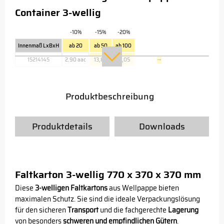
Container 3-wellig
-10%
-15%
-20%
Innenmaß LxBxH
ab 20
ab 50
ab 100
15214145
2.90 aac
13,85
13,05
→
Produktbeschreibung
Produktdetails
Downloads
Faltkarton 3-wellig 770 x 370 x 370 mm
Diese
3-welligen Faltkartons
aus Wellpappe bieten
maximalen Schutz. Sie sind die ideale Verpackungslösung
für den sicheren
Transport
und die fachgerechte
Lagerung
von besonders
schweren und empfindlichen Gütern
.