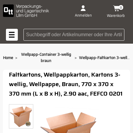
0
Anmelden
Warenkorb
Suchbegriff oder Artikelnummer
Wellpapp-Container 3-wellig
>
>
Home
Wellpapp-Faltkarton 3-wellig braun 770 x 370 x 370 mm
braun
Faltkartons, Wellpappkarton, Kartons 3-
wellig, Wellpappe, Braun, 770 x 370 x
370 mm (L x B x H), 2.90 aac, FEFCO 0201