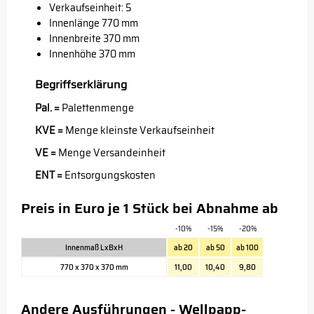
Verkaufseinheit: 5
Innenlänge 770 mm
Innenbreite 370 mm
Innenhöhe 370 mm
Begriffserklärung
Pal. =
Palettenmenge
KVE =
Menge kleinste Verkaufseinheit
VE =
Menge Versandeinheit
ENT =
Entsorgungskosten
Preis in Euro je 1 Stück bei Abnahme ab
-10%
-15%
-20%
Innenmaß LxBxH
ab 20
ab 50
ab 100
770 x 370 x 370 mm
11,00
10,40
9,80
Andere Ausführungen - Wellpapp-