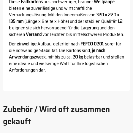
Diese
Faltkartons
aus hochwertiger, brauner
Wellpappe
bieten eine zuverlässige und wirtschaftliche
Verpackungslösung. Mit den Innenmaßen von
320 x 220 x
135 mm
(Länge x Breite x Höhe) und der stabilen Qualität
1.2
b
eignen sie sich hervorragend für die
Lagerung
und den
sicheren
Versand
von leichten bis mittelschweren Produkten.
Der
einwellige
Aufbau, gefertigt nach
FEFCO 0201
, sorgt für
die notwendige Stabilität. Die Kartons sind,
je nach
Anwendungszweck
, mit bis zu ca.
20 kg
belastbar und stellen
eine ideale und vielseitige Wahl für Ihre logistischen
Anforderungen dar.
Zubehör / Wird oft zusammen
gekauft