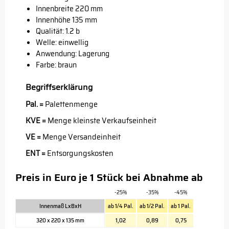
Innenbreite 220 mm
Innenhöhe 135 mm
Qualität: 1.2 b
Welle: einwellig
Anwendung: Lagerung
Farbe: braun
Begriffserklärung
Pal. =
Palettenmenge
KVE =
Menge kleinste Verkaufseinheit
VE =
Menge Versandeinheit
ENT =
Entsorgungskosten
Preis in Euro je 1 Stück bei Abnahme ab
-25%
-35%
-45%
Innenmaß LxBxH
ab 1/4 Pal.
ab 1/2 Pal.
ab 1 Pal.
320 x 220 x 135 mm
1,02
0,89
0,75