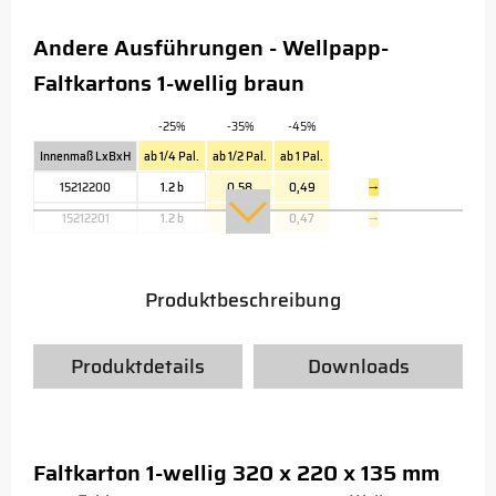
Andere Ausführungen - Wellpapp-
Faltkartons 1-wellig braun
-25%
-35%
-45%
Innenmaß LxBxH
ab 1/4 Pal.
ab 1/2 Pal.
ab 1 Pal.
15212200
1.2 b
0,58
0,49
→
15212201
1.2 b
0,56
0,47
→
Produktbeschreibung
Produktdetails
Downloads
Faltkarton 1-wellig 320 x 220 x 135 mm