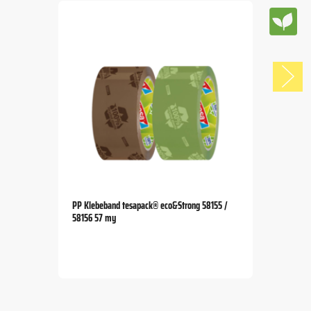
PP Klebeband tesapack® eco&Strong 58155 /
58156 57 my
Item
1
of
5