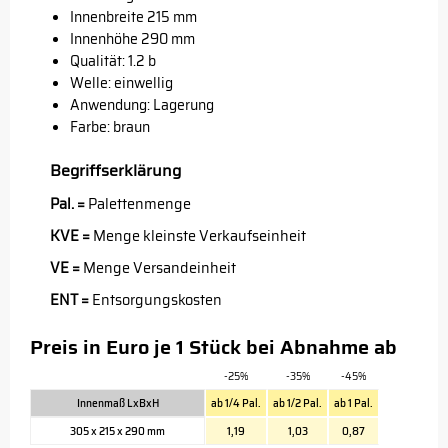
Innenbreite 215 mm
Innenhöhe 290 mm
Qualität: 1.2 b
Welle: einwellig
Anwendung: Lagerung
Farbe: braun
Begriffserklärung
Pal. =
Palettenmenge
KVE =
Menge kleinste Verkaufseinheit
VE =
Menge Versandeinheit
ENT =
Entsorgungskosten
Preis in Euro je 1 Stück bei Abnahme ab
-25%
-35%
-45%
Innenmaß LxBxH
ab 1/4 Pal.
ab 1/2 Pal.
ab 1 Pal.
305 x 215 x 290 mm
1,19
1,03
0,87