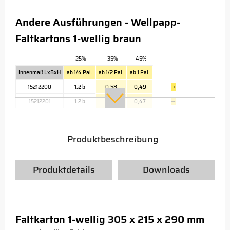
Andere Ausführungen - Wellpapp-
Faltkartons 1-wellig braun
-25%
-35%
-45%
Innenmaß LxBxH
ab 1/4 Pal.
ab 1/2 Pal.
ab 1 Pal.
15212200
1.2 b
0,58
0,49
→
15212201
1.2 b
0,56
0,47
→
Produktbeschreibung
Produktdetails
Downloads
Faltkarton 1-wellig 305 x 215 x 290 mm