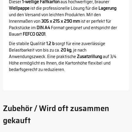
Dieser
1-wellige Faltkarton
aus hochwertiger, brauner
Wellpappe
ist die professionelle Lösung für die
Lagerung
und den Versand von leichten Produkten. Mit den
Innenmaßen von
305 x 215 x 290 mm
ist er perfekt für
Packstücke im
DIN A4
Format geeignet und entspricht der
Bauart
FEFCO 0201
.
Die stabile Qualität
1.2 b
sorgt für eine zuverlässige
Belastbarkeit von bis zu ca.
20 kg
, je nach
Anwendungszweck. Eine praktische
Zusatzrillung
auf 3/4
Höhe ermöglicht es Ihnen, die Kartonhöhe flexibel und
bedarfsgerecht zu reduzieren.
Zubehör / Wird oft zusammen
gekauft