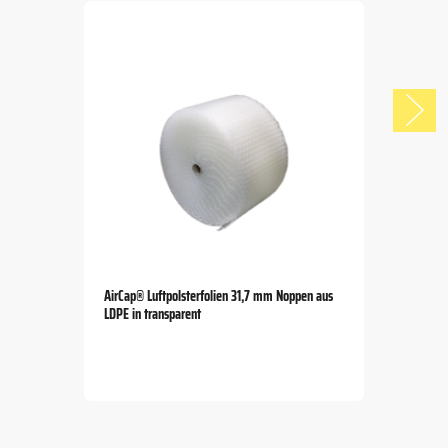
AirCap® Luftpolsterfolien 31,7 mm Noppen aus
LDPE in transparent
Item
1
of
5