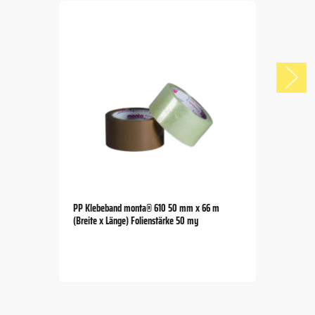
PP Klebeband monta® 610 50 mm x 66 m
(Breite x Länge) Folienstärke 50 my
Item
1
of
5