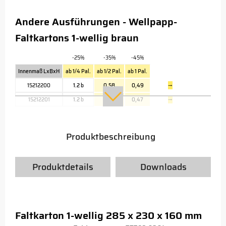
Andere Ausführungen - Wellpapp-
Faltkartons 1-wellig braun
-25%
-35%
-45%
Innenmaß LxBxH
ab 1/4 Pal.
ab 1/2 Pal.
ab 1 Pal.
15212200
1.2 b
0,58
0,49
→
15212201
1.2 b
0,56
0,47
→
Produktbeschreibung
Produktdetails
Downloads
Faltkarton 1-wellig 285 x 230 x 160 mm