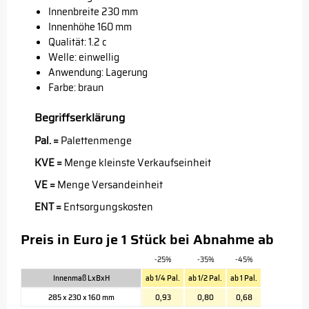
Innenbreite 230 mm
Innenhöhe 160 mm
Qualität: 1.2 c
Welle: einwellig
Anwendung: Lagerung
Farbe: braun
Begriffserklärung
Pal. =
Palettenmenge
KVE =
Menge kleinste Verkaufseinheit
VE =
Menge Versandeinheit
ENT =
Entsorgungskosten
Preis in Euro je 1 Stück bei Abnahme ab
-25%
-35%
-45%
Innenmaß LxBxH
ab 1/4 Pal.
ab 1/2 Pal.
ab 1 Pal.
285 x 230 x 160 mm
0,93
0,80
0,68