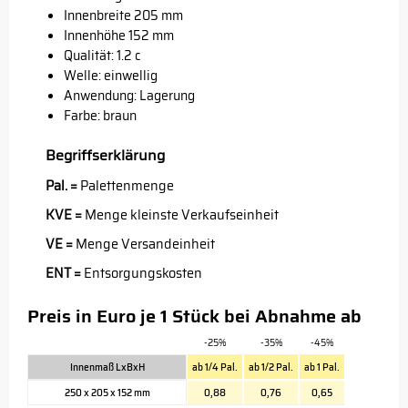
Innenbreite 205 mm
Innenhöhe 152 mm
Qualität: 1.2 c
Welle: einwellig
Anwendung: Lagerung
Farbe: braun
Begriffserklärung
Pal. =
Palettenmenge
KVE =
Menge kleinste Verkaufseinheit
VE =
Menge Versandeinheit
ENT =
Entsorgungskosten
Preis in Euro je 1 Stück bei Abnahme ab
-25%
-35%
-45%
Innenmaß LxBxH
ab 1/4 Pal.
ab 1/2 Pal.
ab 1 Pal.
250 x 205 x 152 mm
0,88
0,76
0,65