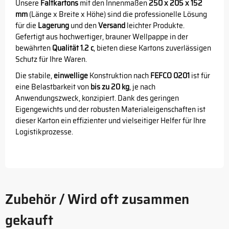
Unsere
Faltkartons
mit den Innenmaßen
250 x 205 x 152
mm
(Länge x Breite x Höhe) sind die professionelle Lösung
für die
Lagerung
und den
Versand
leichter Produkte.
Gefertigt aus hochwertiger, brauner Wellpappe in der
bewährten
Qualität 1.2 c
, bieten diese Kartons zuverlässigen
Schutz für Ihre Waren.
Die stabile,
einwellige
Konstruktion nach
FEFCO 0201
ist für
eine Belastbarkeit von
bis zu 20 kg
, je nach
Anwendungszweck, konzipiert. Dank des geringen
Eigengewichts und der robusten Materialeigenschaften ist
dieser Karton ein effizienter und vielseitiger Helfer für Ihre
Logistikprozesse.
Zubehör / Wird oft zusammen
gekauft