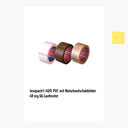
tesapack® 4120 PVC mit Naturkautschukkleber
49 my 66 Laufmeter
Item
1
of
5