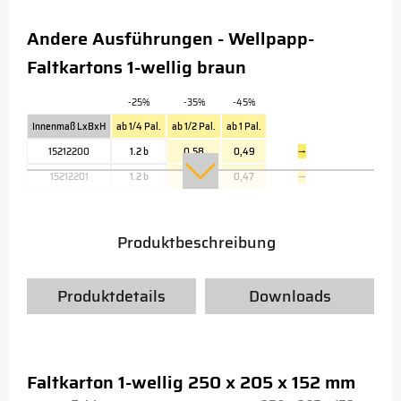
Andere Ausführungen - Wellpapp-
Faltkartons 1-wellig braun
-25%
-35%
-45%
Innenmaß LxBxH
ab 1/4 Pal.
ab 1/2 Pal.
ab 1 Pal.
15212200
1.2 b
0,58
0,49
→
15212201
1.2 b
0,56
0,47
→
Produktbeschreibung
Produktdetails
Downloads
Faltkarton 1-wellig 250 x 205 x 152 mm