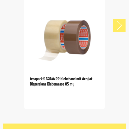
tesapack® 64044 PP Klebeband mit Acrylat-
Dispersions Klebemasse 85 my
Item
1
of
5