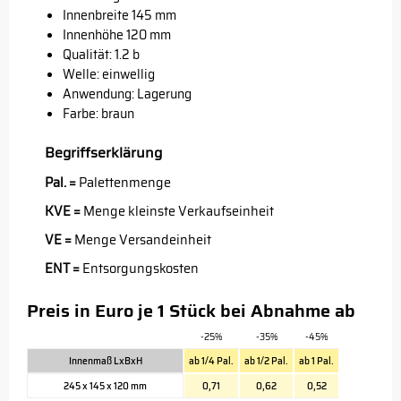
Innenbreite 145 mm
Innenhöhe 120 mm
Qualität: 1.2 b
Welle: einwellig
Anwendung: Lagerung
Farbe: braun
Begriffserklärung
Pal. =
Palettenmenge
KVE =
Menge kleinste Verkaufseinheit
VE =
Menge Versandeinheit
ENT =
Entsorgungskosten
Preis in Euro je 1 Stück bei Abnahme ab
-25%
-35%
-45%
Innenmaß LxBxH
ab 1/4 Pal.
ab 1/2 Pal.
ab 1 Pal.
245 x 145 x 120 mm
0,71
0,62
0,52