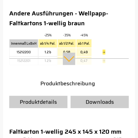
Andere Ausführungen - Wellpapp-
Faltkartons 1-wellig braun
-25%
-35%
-45%
Innenmaß LxBxH
ab 1/4 Pal.
ab 1/2 Pal.
ab 1 Pal.
15212200
1.2 b
0,58
0,49
→
15212201
1.2 b
0,56
0,47
→
Produktbeschreibung
Produktdetails
Downloads
Faltkarton 1-wellig 245 x 145 x 120 mm