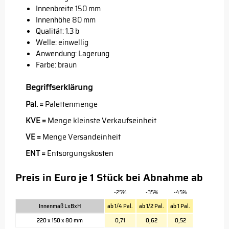
Innenbreite 150 mm
Innenhöhe 80 mm
Qualität: 1.3 b
Welle: einwellig
Anwendung: Lagerung
Farbe: braun
Begriffserklärung
Pal. =
Palettenmenge
KVE =
Menge kleinste Verkaufseinheit
VE =
Menge Versandeinheit
ENT =
Entsorgungskosten
Preis in Euro je 1 Stück bei Abnahme ab
-25%
-35%
-45%
Innenmaß LxBxH
ab 1/4 Pal.
ab 1/2 Pal.
ab 1 Pal.
220 x 150 x 80 mm
0,71
0,62
0,52