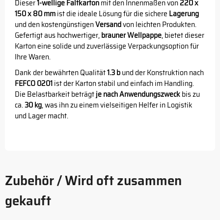
Dieser
1-wellige Faltkarton
mit den Innenmaßen von
220 x
150 x 80 mm
ist die ideale Lösung für die sichere
Lagerung
und den kostengünstigen
Versand
von leichten Produkten.
Gefertigt aus hochwertiger,
brauner Wellpappe
, bietet dieser
Karton eine solide und zuverlässige Verpackungsoption für
Ihre Waren.
Dank der bewährten Qualität
1.3 b
und der Konstruktion nach
FEFCO 0201
ist der Karton stabil und einfach im Handling.
Die Belastbarkeit beträgt
je nach Anwendungszweck
bis zu
ca.
30 kg
, was ihn zu einem vielseitigen Helfer in Logistik
und Lager macht.
Zubehör / Wird oft zusammen
gekauft