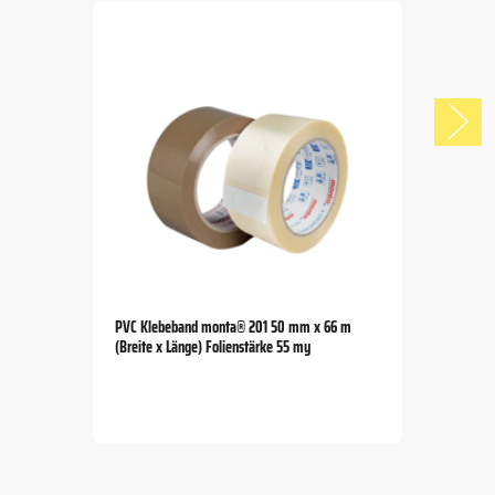
PVC Klebeband monta® 201 50 mm x 66 m
(Breite x Länge) Folienstärke 55 my
Item
1
of
5