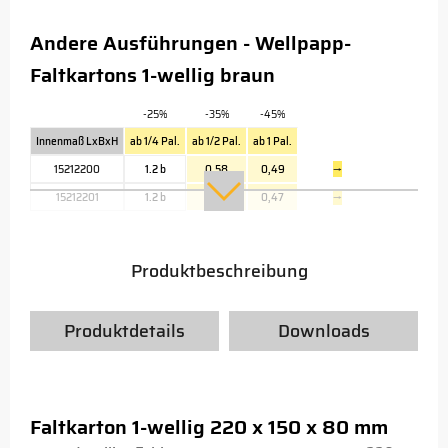
Andere Ausführungen - Wellpapp-
Faltkartons 1-wellig braun
-25%
-35%
-45%
Innenmaß LxBxH
ab 1/4 Pal.
ab 1/2 Pal.
ab 1 Pal.
15212200
1.2 b
0,58
0,49
→
15212201
1.2 b
0,56
0,47
→
Produktbeschreibung
Produktdetails
Downloads
Faltkarton 1-wellig 220 x 150 x 80 mm