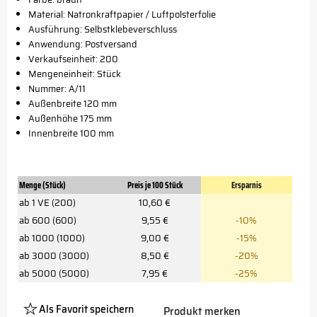
Material: Natronkraftpapier / Luftpolsterfolie
Ausführung: Selbstklebeverschluss
Anwendung: Postversand
Verkaufseinheit: 200
Mengeneinheit: Stück
Nummer: A/11
Außenbreite 120 mm
Außenhöhe 175 mm
Innenbreite 100 mm
Menge (Stück)
Preis je 100 Stück
Ersparnis
ab 1 VE (200)
10,60 €
ab 600 (600)
9,55 €
-10%
ab 1000 (1000)
9,00 €
-15%
ab 3000 (3000)
8,50 €
-20%
ab 5000 (5000)
7,95 €
-25%
Als Favorit speichern
Produkt merken
Platzhalter