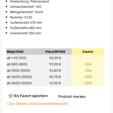
Anwendung: Postversand
Verkaufseinheit: 100
Mengeneinheit: Stück
Nummer: K/20
Außenbreite 370 mm
Außenhöhe 480 mm
Innenbreite 350 mm
Menge (Stück)
Preis je 100 Stück
Ersparnis
ab 1 VE (100)
63,35 €
ab 600 (600)
57,00 €
-10%
ab 1000 (1000)
53,85 €
-15%
ab 3000 (3000)
50,70 €
-20%
ab 5000 (5000)
47,50 €
-25%
Als Favorit speichern
Produkt merken
Platzhalter
Button
>Zur Detail und Variantenansicht