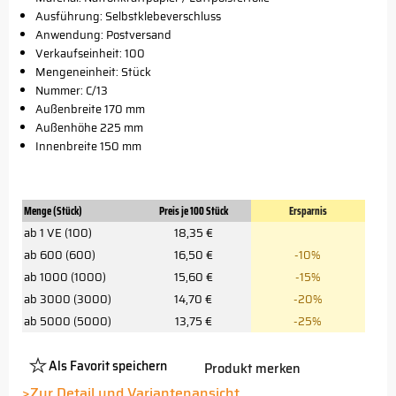
Ausführung: Selbstklebeverschluss
Anwendung: Postversand
Verkaufseinheit: 100
Mengeneinheit: Stück
Nummer: C/13
Außenbreite 170 mm
Außenhöhe 225 mm
Innenbreite 150 mm
Menge (Stück)
Preis je 100 Stück
Ersparnis
ab 1 VE (100)
18,35 €
ab 600 (600)
16,50 €
-10%
ab 1000 (1000)
15,60 €
-15%
ab 3000 (3000)
14,70 €
-20%
ab 5000 (5000)
13,75 €
-25%
Als Favorit speichern
Produkt merken
Platzhalter
Button
>Zur Detail und Variantenansicht