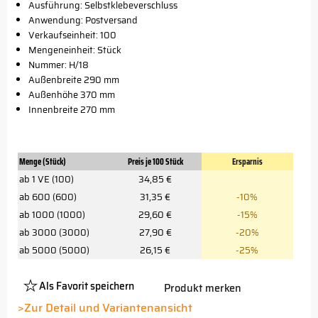
Ausführung: Selbstklebeverschluss
Anwendung: Postversand
Verkaufseinheit: 100
Mengeneinheit: Stück
Nummer: H/18
Außenbreite 290 mm
Außenhöhe 370 mm
Innenbreite 270 mm
Menge (Stück)
Preis je 100 Stück
Ersparnis
ab 1 VE (100)
34,85 €
ab 600 (600)
31,35 €
-10%
ab 1000 (1000)
29,60 €
-15%
ab 3000 (3000)
27,90 €
-20%
ab 5000 (5000)
26,15 €
-25%
Als Favorit speichern
Produkt merken
Platzhalter
Button
>Zur Detail und Variantenansicht