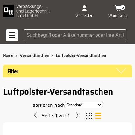
0
Anmelden
Warenkorb
Suchbegriff oder Artikelnummer
>
>
Home
Versandtaschen
Luftpolster-Versandtaschen
Filter
Luftpolster-Versandtaschen
sortieren nach
Seite:
1
von
1