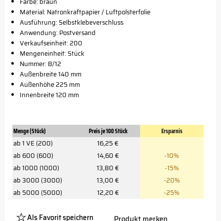
Farbe: braun
Material: Natronkraftpapier / Luftpolsterfolie
Ausführung: Selbstklebeverschluss
Anwendung: Postversand
Verkaufseinheit: 200
Mengeneinheit: Stück
Nummer: B/12
Außenbreite 140 mm
Außenhöhe 225 mm
Innenbreite 120 mm
Menge (Stück)
Preis je 100 Stück
Ersparnis
ab 1 VE (200)
16,25 €
ab 600 (600)
14,60 €
-10%
ab 1000 (1000)
13,80 €
-15%
ab 3000 (3000)
13,00 €
-20%
ab 5000 (5000)
12,20 €
-25%
Als Favorit speichern
Produkt merken
Platzhalter