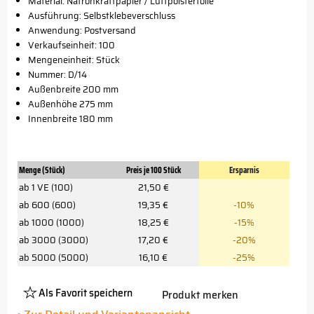
Material: Natronkraftpapier / Luftpolsterfolie
Ausführung: Selbstklebeverschluss
Anwendung: Postversand
Verkaufseinheit: 100
Mengeneinheit: Stück
Nummer: D/14
Außenbreite 200 mm
Außenhöhe 275 mm
Innenbreite 180 mm
Menge (Stück)
Preis je 100 Stück
Ersparnis
ab 1 VE (100)
21,50 €
ab 600 (600)
19,35 €
-10%
ab 1000 (1000)
18,25 €
-15%
ab 3000 (3000)
17,20 €
-20%
ab 5000 (5000)
16,10 €
-25%
Als Favorit speichern
Produkt merken
Platzhalter
Button