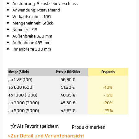
Ausführung: Selbstklebeverschluss
Anwendung: Postversand
Verkaufseinheit: 100
Mengeneinheit: Stück
Nummer: J/19
Außenbreite 320 mm
Außenhöhe 455 mm
Innenbreite 300 mm
Menge (Stück)
Preis je 100 Stück
Ersparnis
ab 1 VE (100)
56,90 €
ab 600 (600)
51,20 €
-10%
ab 1000 (1000)
48,35 €
-15%
ab 3000 (3000)
45,50 €
-20%
ab 5000 (5000)
42,65 €
-25%
Als Favorit speichern
Produkt merken
Platzhalter
Button
>Zur Detail und Variantenansicht