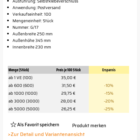
Ausführung: Selbstklebeverschluss
Anwendung: Postversand
Verkaufseinheit: 100
Mengeneinheit: Stück
Nummer: G/17
Außenbreite 250 mm
Außenhöhe 345 mm
Innenbreite 230 mm
Menge (Stück)
Preis je 100 Stück
Ersparnis
ab 1 VE (100)
35,00 €
ab 600 (600)
31,50 €
-10%
ab 1000 (1000)
29,75 €
-15%
ab 3000 (3000)
28,00 €
-20%
ab 5000 (5000)
26,25 €
-25%
Als Favorit speichern
Produkt merken
Platzhalter
Button
>Zur Detail und Variantenansicht