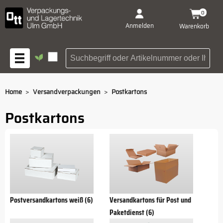
0
Anmelden
Warenkorb
Suchbegriff oder Artikelnu
>
>
Home
Versandverpackungen
Postkartons
Postkartons
Postversandkartons weiß (6)
Versandkartons für Post und
Paketdienst (6)