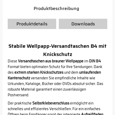
Produktbeschreibung
Produktdetails
Downloads
Stabile Wellpapp-Versandtaschen B4 mit
Knickschutz
Diese
Versandtaschen aus brauner Wellpappe
im
DIN B4
Format bieten optimalen Schutz für Ihre Sendungen. Dank
des
extrem starken Knickschutzes
und dem
umlaufenden
Kantenschutz
versenden Sie empfindliche Inhalte wie
Urkunden, Kataloge, Bücher oder DVDs absolut sicher. Das
robuste Material garantiert einen zuverlässigen
Postversand.
Der praktische
Selbstklebeverschluss
ermöglicht ein
schnelles und effizientes Verschließen. Für ein einfaches
Öffnen beim Empfänger sorgt der integrierte
Aufreißfaden
.