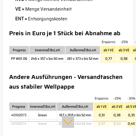
VE =
Menge Versandeinheit
ENT =
Entsorgungskosten
Preis in Euro je 1 Stück bei Abnahme ab
Ersparnis
-25%
Progress
Innenmaß BxLxH
Außenmaß BxLxH
ab 1 VE
ab 3 VE
ab
PP W01.06
246 x 357 x bis 50 mm
261 x 373 x bis 52 mm
0,77
0,58
Andere Ausführungen - Versandtaschen
aus stabiler Wellpappe
Ersparnis
-25%
-30%
Progress
Innenmaß BxLxH
Außenmaß BxLxH
ab 1 VE
ab 3 VE
ab 5 V
40102073
braun
167 x 268 x bis 52 mm
0,51
0,38
0,35
40102074
braun
200 x 288 x bis 52 mm
0,57
0,43
0,40