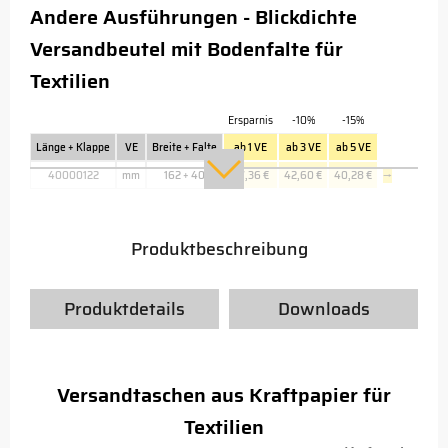
Andere Ausführungen - Blickdichte
Versandbeutel mit Bodenfalte für
Textilien
Ersparnis
-10%
-15%
Länge + Klappe
VE
Breite + Falte
ab 1 VE
ab 3 VE
ab 5 VE
40000122
mm
162 + 40
47,36 €
42,60 €
40,28 €
→
Produktbeschreibung
Produktdetails
Downloads
Versandtaschen aus Kraftpapier für
Textilien