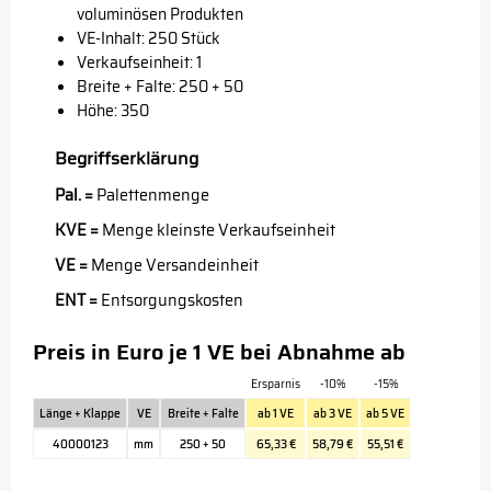
voluminösen Produkten
VE-Inhalt: 250 Stück
Verkaufseinheit: 1
Breite + Falte: 250 + 50
Höhe: 350
Begriffserklärung
Pal. =
Palettenmenge
KVE =
Menge kleinste Verkaufseinheit
VE =
Menge Versandeinheit
ENT =
Entsorgungskosten
Preis in Euro je 1 VE bei Abnahme ab
Ersparnis
-10%
-15%
Länge + Klappe
VE
Breite + Falte
ab 1 VE
ab 3 VE
ab 5 VE
40000123
mm
250 + 50
65,33 €
58,79 €
55,51 €