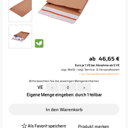
ab
46,65 €
Euro je 1 VE bei Abnahme ab 5 VE
zzgl. MwSt. | zzgl. Service- & Versandkosten
> zur Versandkostenübersicht
Bitte beachten Sie die jeweiligen Mengeneinheiten
VE
-
+
Eigene Menge eingeben: durch 1 teilbar
In den Warenkorb
Als Favorit speichern
Produkt merken
Platzhalter