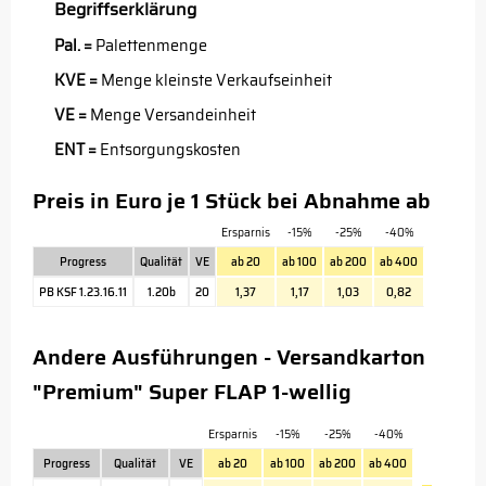
Begriffserklärung
Pal. =
Palettenmenge
KVE =
Menge kleinste Verkaufseinheit
VE =
Menge Versandeinheit
ENT =
Entsorgungskosten
Preis in Euro je 1 Stück bei Abnahme ab
Ersparnis
-15%
-25%
-40%
Progress
Qualität
VE
ab 20
ab 100
ab 200
ab 400
PB KSF 1.23.16.11
1.20b
20
1,37
1,17
1,03
0,82
Andere Ausführungen - Versandkarton
"Premium" Super FLAP 1-wellig
Ersparnis
-15%
-25%
-40%
Progress
Qualität
VE
ab 20
ab 100
ab 200
ab 400