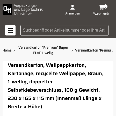
0
Anmelden
Warenkorb
Suchbegriff oder Artikelnummer
Versandkarton "Premium" Super
>
>
Home
Versandkarton "Premium" Super FLAP 1-wellig 230 x 165 x 115 mm
FLAP 1-wellig
Versandkarton, Wellpappkarton,
Kartonage, recycelte Wellpappe, Braun,
1-wellig, doppelter
Selbstklebeverschluss, 100 g Gewicht,
230 x 165 x 115 mm (Innenmaß Länge x
Breite x Höhe)