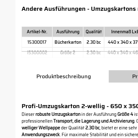
Andere Ausführungen - Umzugskartons m
Artikel-Nr.
Ausführung
Qualität
Innenmaß Lx
15300017
Bücherkarton
2.30 bc
440 x 340 x 3
15300002
Größe 2
2.30 bc
440 x 340 x 4
Produktbeschreibung
Pr
Profi-Umzugskarton 2-wellig - 650 x 3
Dieser
robuste Umzugskarton
in der Ausführung
Größe 4
is
professionellen
Transport, die Lagerung und Archivierung
.
welliger Wellpappe
der Qualität
2.30 bc
, bietet er eine seh
Anwendungszweck
. Für maximale Stabilität und ein siche