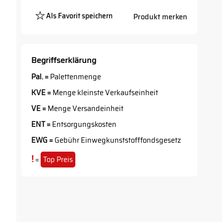
Als Favorit speichern
Produkt merken
Platzhalter
Button
Begriffserklärung
Pal. =
Palettenmenge
KVE =
Menge kleinste Verkaufseinheit
VE =
Menge Versandeinheit
ENT =
Entsorgungskosten
EWG =
Gebühr Einwegkunststofffondsgesetz
!
=
Top Preis