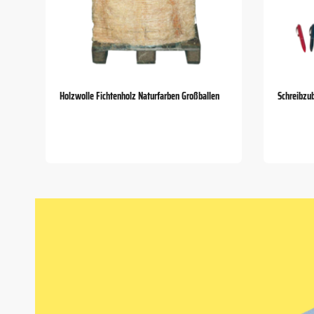
Holzwolle Fichtenholz Naturfarben Großballen
Schreibzu
Item
1
of
5