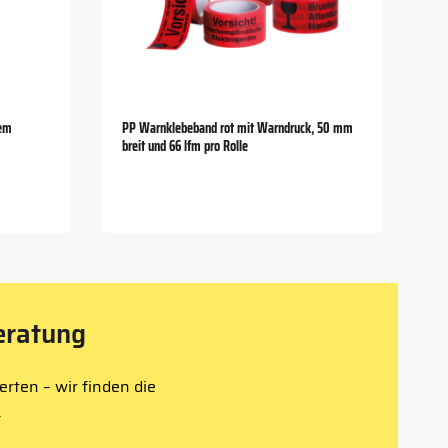
hem
PP Warnklebeband rot mit Warndruck, 50 mm
breit und 66 lfm pro Rolle
eratung
rten – wir finden die
.