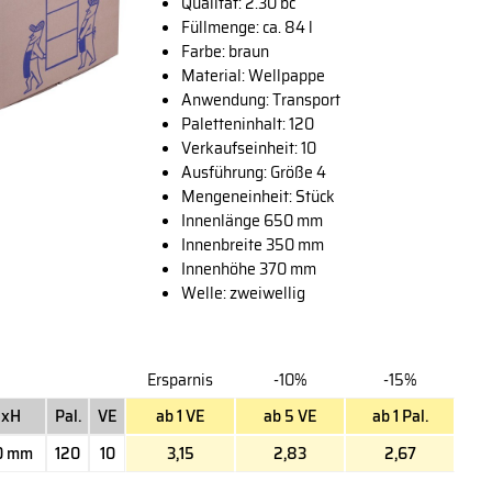
Qualität: 2.30 bc
Füllmenge: ca. 84 l
Farbe: braun
Material: Wellpappe
Anwendung: Transport
Paletteninhalt: 120
Verkaufseinheit: 10
Ausführung: Größe 4
Mengeneinheit: Stück
Innenlänge 650 mm
Innenbreite 350 mm
Innenhöhe 370 mm
Welle: zweiwellig
Ersparnis
-10%
-15%
BxH
Pal.
VE
ab 1 VE
ab 5 VE
ab 1 Pal.
70 mm
120
10
3,15
2,83
2,67