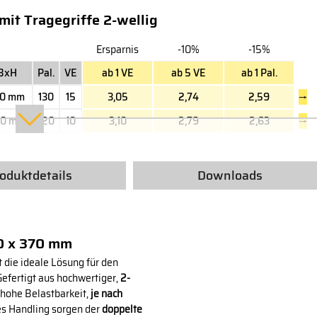
it Tragegriffe 2-wellig
Ersparnis
-10%
-15%
BxH
Pal.
VE
ab 1 VE
ab 5 VE
ab 1 Pal.
70 mm
130
15
3,05
2,74
2,59
→
60 mm
120
10
3,10
2,79
2,63
→
oduktdetails
Downloads
50 x 370 mm
t die ideale Lösung für den
 Gefertigt aus hochwertiger,
2-
r hohe Belastbarkeit,
je nach
res Handling sorgen der
doppelte