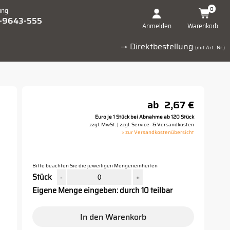
0
ung
1-9643-555
Warenkorb
Anmelden
→ Direktbestellung
(mit Art.-Nr.)
ab
2,67 €
Euro je 1 Stück bei Abnahme ab 120 Stück
zzgl. MwSt. | zzgl. Service- & Versandkosten
> zur Versandkostenübersicht
Bitte beachten Sie die jeweiligen Mengeneinheiten
Stück
-
+
Eigene Menge eingeben: durch 10 teilbar
In den Warenkorb