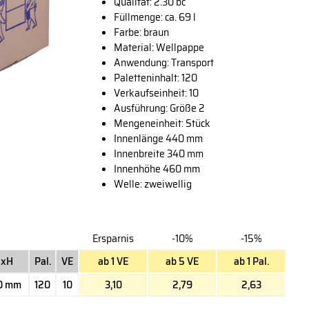
Qualität: 2.30 bc
Füllmenge: ca. 69 l
Farbe: braun
Material: Wellpappe
Anwendung: Transport
Paletteninhalt: 120
Verkaufseinheit: 10
Ausführung: Größe 2
Mengeneinheit: Stück
Innenlänge 440 mm
Innenbreite 340 mm
Innenhöhe 460 mm
Welle: zweiwellig
Ersparnis
-10%
-15%
BxH
Pal.
VE
ab 1 VE
ab 5 VE
ab 1 Pal.
60 mm
120
10
3,10
2,79
2,63