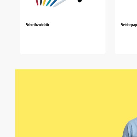
Schreibzubehör
Seidenpapi
Item
1
of
5