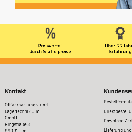
Preisvorteil
Über 55 Jah
durch Staffelpreise
Erfahrung
Kontakt
Kundenser
Bestellformula
Ott Verpackungs- und
Lagertechnik Ulm
Direktbestell
GmbH
Download Zert
Ringstraße 3
Lieferung und
89081 Ulm