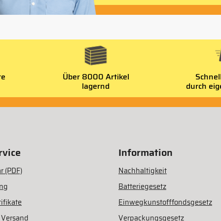
re
Über 8000 Artikel
Schnel
lagernd
durch ei
vice
Information
r (PDF)
Nachhaltigkeit
ung
Batteriegesetz
ifikate
Einwegkunstofffondsgesetz
 Versand
Verpackungsgesetz