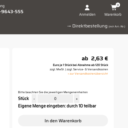
0
ung
1-9643-555
Warenkorb
Anmelden
→ Direktbestellung
(mit Art.-Nr.)
ab
2,63 €
Euro je 1 Stück bei Abnahme ab 120 Stück
zzgl. MwSt. | zzgl. Service- & Versandkosten
> zur Versandkostenübersicht
Bitte beachten Sie die jeweiligen Mengeneinheiten
Stück
-
+
Eigene Menge eingeben: durch 10 teilbar
In den Warenkorb