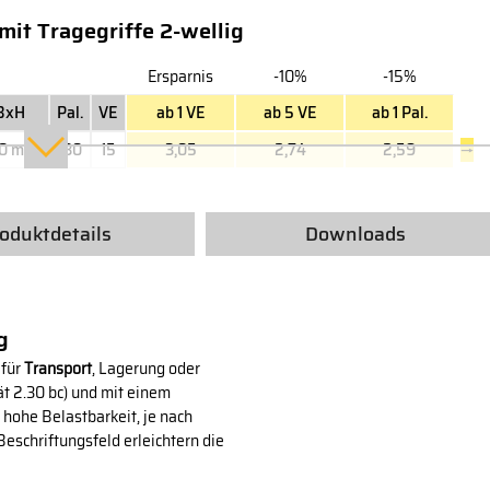
it Tragegriffe 2-wellig
Ersparnis
-10%
-15%
BxH
Pal.
VE
ab 1 VE
ab 5 VE
ab 1 Pal.
70 mm
130
15
3,05
2,74
2,59
→
oduktdetails
Downloads
g
 für
Transport
, Lagerung oder
ät 2.30 bc) und mit einem
r hohe Belastbarkeit, je nach
schriftungsfeld erleichtern die