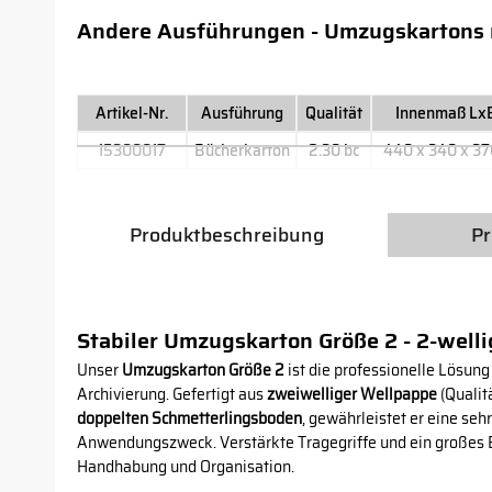
Andere Ausführungen - Umzugskartons m
Artikel-Nr.
Ausführung
Qualität
Innenmaß Lx
15300017
Bücherkarton
2.30 bc
440 x 340 x 3
Produktbeschreibung
Pr
Stabiler Umzugskarton Größe 2 - 2-welli
Unser
Umzugskarton Größe 2
ist die professionelle Lösung
Archivierung. Gefertigt aus
zweiwelliger Wellpappe
(Qualit
doppelten Schmetterlingsboden
, gewährleistet er eine seh
Anwendungszweck. Verstärkte Tragegriffe und ein großes Be
Handhabung und Organisation.