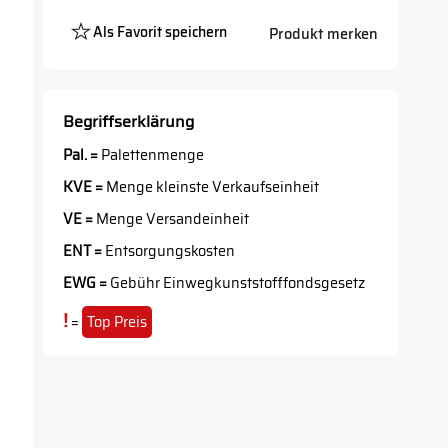
Als Favorit speichern
Produkt merken
Platzhalter
Button
Begriffserklärung
Pal. =
Palettenmenge
KVE =
Menge kleinste Verkaufseinheit
VE =
Menge Versandeinheit
ENT =
Entsorgungskosten
EWG =
Gebühr Einwegkunststofffondsgesetz
!
=
Top Preis