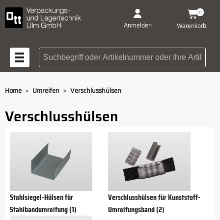
0
Anmelden
Warenkorb
Suchbegriff oder Artikelnummer
>
>
Home
Umreifen
Verschlusshülsen
Verschlusshülsen
Stahlsiegel-Hülsen für
Verschlusshülsen für Kunststoff-
Stahlbandumreifung (1)
Umreifungsband (2)