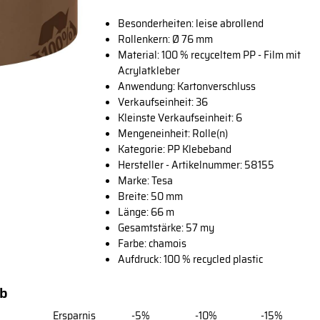
Besonderheiten: leise abrollend
Rollenkern: Ø 76 mm
Material: 100 % recyceltem PP - Film mit
Acrylatkleber
Anwendung: Kartonverschluss
Verkaufseinheit: 36
Kleinste Verkaufseinheit: 6
Mengeneinheit: Rolle(n)
Kategorie: PP Klebeband
Hersteller - Artikelnummer: 58155
Marke:
Tesa
Breite: 50 mm
Länge: 66 m
Gesamtstärke: 57 my
Farbe: chamois
Aufdruck: 100 % recycled plastic
ab
Ersparnis
-5%
-10%
-15%