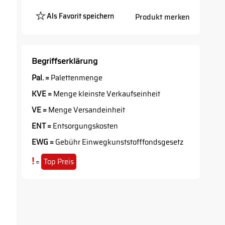
Als Favorit speichern
Produkt merken
Platzhalter
Button
Begriffserklärung
Pal. =
Palettenmenge
KVE =
Menge kleinste Verkaufseinheit
VE =
Menge Versandeinheit
ENT =
Entsorgungskosten
EWG =
Gebühr Einwegkunststofffondsgesetz
!
=
Top Preis