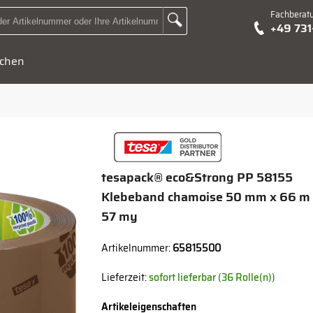
Fachberat
Zur Suche Landingpage
+49 73
Suchbegriff oder Artikelnummer hier eingeben:
chen
tesapack® eco&Strong PP 58155
Klebeband chamoise 50 mm x 66 m
57 my
Artikelnummer:
65815500
Lieferzeit:
sofort lieferbar (36 Rolle(n))
Artikeleigenschaften