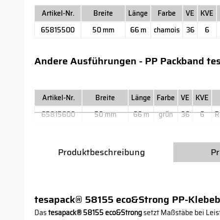
Artikel-Nr.
Breite
Länge
Farbe
VE
KVE
65815500
50 mm
66 m
chamois
36
6
Andere Ausführungen - PP Packband te
Artikel-Nr.
Breite
Länge
Farbe
VE
KVE
65815600
50 mm
66 m
grün
36
6
R
Produktbeschreibung
Pr
tesapack® 58155 eco&Strong PP-Klebe
Das
tesapack® 58155 eco&Strong
setzt Maßstäbe bei Leist