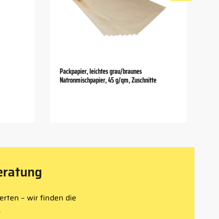
Packpapier, leichtes grau/braunes
Natronmischpapier, 45 g/qm, Zuschnitte
eratung
rten – wir finden die
.