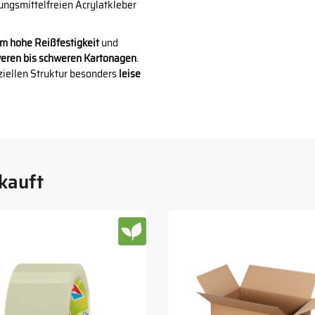
ungsmittelfreien Acrylatkleber
m hohe Reißfestigkeit
und
weren bis schweren Kartonagen
.
eziellen Struktur besonders
leise
kauft