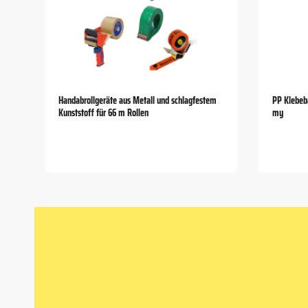
Handabrollgeräte aus Metall und schlagfestem
PP Klebeb
Kunststoff für 66 m Rollen
my
Item
1
of
5