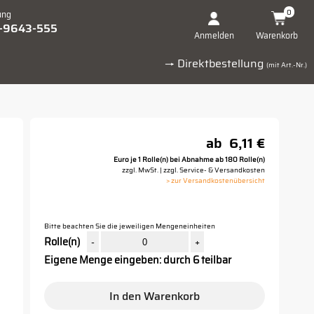
0
ung
1-9643-555
Warenkorb
Anmelden
→ Direktbestellung
(mit Art.-Nr.)
ab
6,11 €
Euro je 1 Rolle(n) bei Abnahme ab 180 Rolle(n)
zzgl. MwSt. | zzgl. Service- & Versandkosten
> zur Versandkostenübersicht
Bitte beachten Sie die jeweiligen Mengeneinheiten
Rolle(n)
-
+
Eigene Menge eingeben: durch 6 teilbar
In den Warenkorb