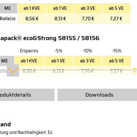
ME
ab 1 KVE
ab 1 VE
ab 3 VE
ab 5 VE
Rolle(n)
8,56 €
8,13 €
7,70 €
7,27 €
sapack® eco&Strong 58155 / 58156
Ersparnis
-5%
-10%
-15%
ME
ab 1 KVE
ab 1 VE
ab 3 VE
ab 5 VE
olle(n)
8,56 €
8,13 €
7,70 €
7,27 €
→
oduktdetails
Downloads
band
ung und Nachhaltigkeit. Es