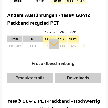
50 mm
Rolle(n)
49,30
46,84
44,37
Andere Ausführungen - tesa® 60412
Packband recycled PET
Ersparnis
-5%
-10%
Breite
ME
ab 1 KVE
ab 1 VE
ab 3 VE
66041259
66 m
4,90
4,65
4,40
→
Produktbeschreibung
Produktdetails
Downloads
tesa® 60412 PET-Packband - Hochwertig