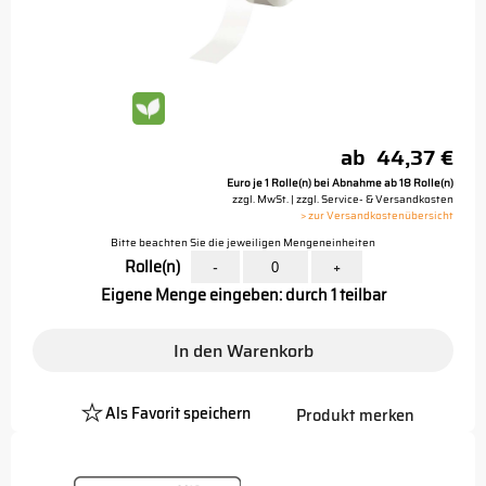
ab
44,37 €
Euro je 1 Rolle(n) bei Abnahme ab 18 Rolle(n)
zzgl. MwSt. | zzgl. Service- & Versandkosten
> zur Versandkostenübersicht
Bitte beachten Sie die jeweiligen Mengeneinheiten
Rolle(n)
-
+
Eigene Menge eingeben: durch 1 teilbar
In den Warenkorb
Als Favorit speichern
Produkt merken
Platzhalter
Button