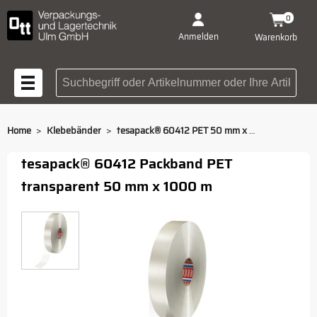
0
Anmelden
Warenkorb
Suchbegriff oder Artikelnummer
>
>
Home
Klebebänder
tesapack® 60412 PET 50 mm x 1000 m transparent
tesapack® 60412 Packband PET
transparent 50 mm x 1000 m