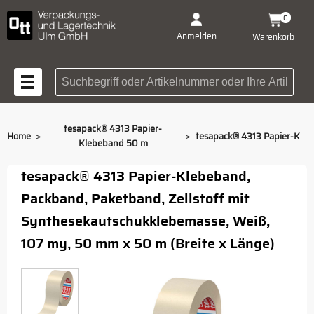
0
Anmelden
Warenkorb
Suchbegriff oder Artikelnummer
tesapack® 4313 Papier-
>
>
Home
tesapack® 4313 Papier-Klebeband 50 m, 107 my, Weiß, 50 m / 50 mm
Klebeband 50 m
tesapack® 4313 Papier-Klebeband,
Packband, Paketband, Zellstoff mit
Synthesekautschukklebemasse, Weiß,
107 my, 50 mm x 50 m (Breite x Länge)