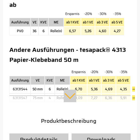
ab
Ersparnis
-20%
-30%
-35%
Ausführung
VE
KVE
ME
ab 1 KVE
ab 1 VE
ab 3 VE
ab 5 VE
PV0
36
6
Rolle(n)
6,57
5,26
4,60
4,27
Andere Ausführungen - tesapack® 4313
Papier-Klebeband 50 m
Ersparnis
-20%
-30%
-35%
Ausführung
VE
KVE
ME
ab 1 KVE
ab 1 VE
ab 3 VE
ab 5 VE
63131544
50 mm
6
Rolle(n)
6,70
5,36
4,69
4,35
→
63131547
75 mm
4
Rolle(n)
9,09
7,27
6,36
5,91
→
Produktbeschreibung
Produktdetails
Downloads