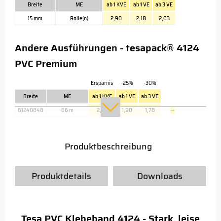
Breite
ME
ab 1 KVE
ab 1 VE
ab 3 VE
15 mm
Rolle(n)
2,90
2,18
2,03
Andere Ausführungen - tesapack® 4124
PVC Premium
Ersparnis
-25%
-30%
Breite
ME
ab 1 KVE
ab 1 VE
ab 3 VE
61240848
66 m
2,54
1,90
1,78
→
Produktbeschreibung
Produktdetails
Downloads
Tesa PVC Klebeband 4124 - Stark, leise