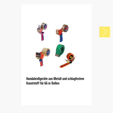
Handabrollgeräte aus Metall und schlagfestem
Kunststoff für 66 m Rollen
Item
1
of
5