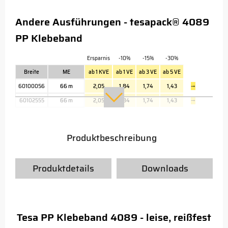
Andere Ausführungen - tesapack® 4089
PP Klebeband
Ersparnis
-10%
-15%
-30%
Breite
ME
ab 1 KVE
ab 1 VE
ab 3 VE
ab 5 VE
60100056
66 m
2,05
1,84
1,74
1,43
→
60102555
66 m
2,05
1,84
1,74
1,43
→
Produktbeschreibung
Produktdetails
Downloads
Tesa PP Klebeband 4089 - leise, reißfest