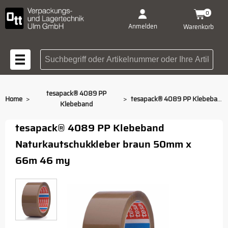
0
Anmelden
Warenkorb
Suchbegriff oder Artikelnummer
tesapack® 4089 PP
>
>
Home
tesapack® 4089 PP Klebeband braun 50 mm x 66 m
Klebeband
tesapack® 4089 PP Klebeband
Naturkautschukkleber braun 50mm x
66m 46 my