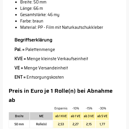
Breite: 50 mm
Länge: 66 m
Gesamtstärke: 46 my
Farbe: braun
Material: PP - Film mit Naturkautschukkleber
Begriffserklärung
Pal. =
Palettenmenge
KVE =
Menge kleinste Verkaufseinheit
VE =
Menge Versandeinheit
ENT =
Entsorgungskosten
Preis in Euro je 1 Rolle(n) bei Abnahme
ab
Ersparnis
-10%
-15%
-30%
Breite
ME
ab 1 KVE
ab 1 VE
ab 3 VE
ab 5 VE
50 mm
Rolle(n)
2,53
2,27
2,15
1,77