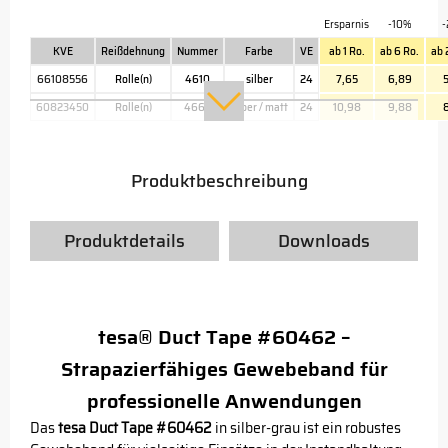
Ersparnis
-10%
-
KVE
Reißdehnung
Nummer
Farbe
VE
ab 1 Ro.
ab 6 Ro.
ab 
66108556
Rolle(n)
4610
silber
24
7,65
6,89
5
60823450
Rolle(n)
4662
silber / matt
24
10,98
9,88
8
Produktbeschreibung
Produktdetails
Downloads
tesa® Duct Tape #60462 –
Strapazierfähiges Gewebeband für
professionelle Anwendungen
Das
tesa Duct Tape #60462
in silber-grau ist ein robustes