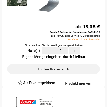
ab
15,68 €
Euro je 1 Rolle(n) bei Abnahme ab 24 Rolle(n)
zzgl. MwSt. | zzgl. Service- & Versandkosten
> zur Versandkostenübersicht
Bitte beachten Sie die jeweiligen Mengeneinheiten
Rolle(n)
-
+
Eigene Menge eingeben: durch 1 teilbar
In den Warenkorb
Als Favorit speichern
Produkt merken
Platzhalter
Button