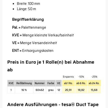
Breite: 100 mm
Länge: 50 m
Begriffserklärung
Pal. =
Palettenmenge
KVE =
Menge kleinste Verkaufseinheit
VE =
Menge Versandeinheit
ENT =
Entsorgungskosten
Preis in Euro je 1 Rolle(n) bei Abnahme
ab
Ersparnis
-10%
-25%
KVE
Reißdehnung
Nummer
Farbe
VE
ab 1 Ro.
ab 6 Ro.
ab 24 Ro.
1
16 %
60462
grau
12
20,91
18,82
15,68
Andere Ausführungen - tesa® Duct Tape