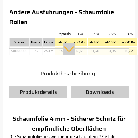
Andere Ausführungen - Schaumfolie
Rollen
Ersparnis
-15%
-20%
-25%
-30%
Stärke
Breite
Länge
ab 1 Ro.
ab 2 Ro.
ab 6 Ro.
ab 10 Ro.
ab 20 Ro.
50800202
25
250 m
14,60
12,41
11,68
10,95
10,22
Produktbeschreibung
Produktdetails
Downloads
Schaumfolie 4 mm - Sicherer Schutz für
empfindliche Oberflächen
Die
Schaumfolie
aus weichem, geschäumtem PE ist die