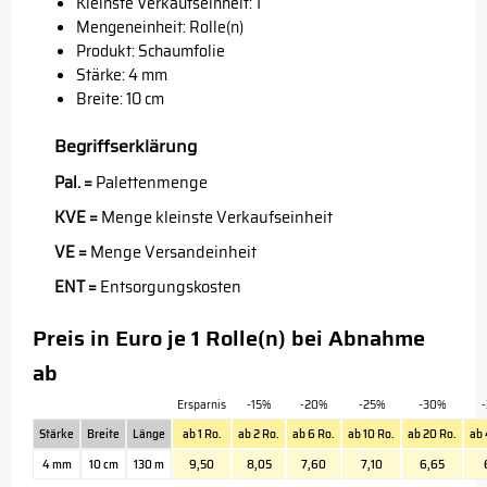
Kleinste Verkaufseinheit: 1
Mengeneinheit: Rolle(n)
Produkt: Schaumfolie
Stärke: 4 mm
Breite: 10 cm
Begriffserklärung
Pal. =
Palettenmenge
KVE =
Menge kleinste Verkaufseinheit
VE =
Menge Versandeinheit
ENT =
Entsorgungskosten
Preis in Euro je 1 Rolle(n) bei Abnahme
ab
Ersparnis
-15%
-20%
-25%
-30%
Stärke
Breite
Länge
ab 1 Ro.
ab 2 Ro.
ab 6 Ro.
ab 10 Ro.
ab 20 Ro.
ab 
4 mm
10 cm
130 m
9,50
8,05
7,60
7,10
6,65