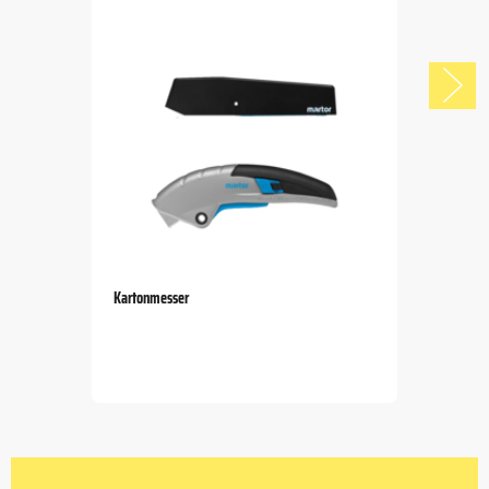
Kartonmesser
Item
1
of
5