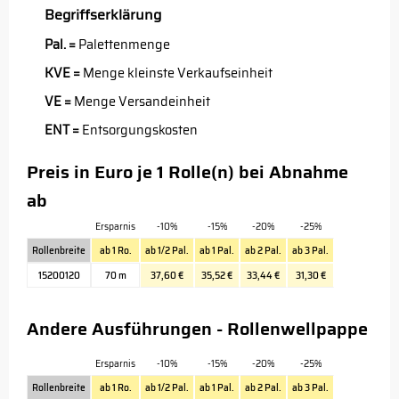
Begriffserklärung
Pal. =
Palettenmenge
KVE =
Menge kleinste Verkaufseinheit
VE =
Menge Versandeinheit
ENT =
Entsorgungskosten
Preis in Euro je 1 Rolle(n) bei Abnahme
ab
Ersparnis
-10%
-15%
-20%
-25%
Rollenbreite
ab 1 Ro.
ab 1/2 Pal.
ab 1 Pal.
ab 2 Pal.
ab 3 Pal.
15200120
70 m
37,60 €
35,52 €
33,44 €
31,30 €
Andere Ausführungen - Rollenwellpappe
Ersparnis
-10%
-15%
-20%
-25%
Rollenbreite
ab 1 Ro.
ab 1/2 Pal.
ab 1 Pal.
ab 2 Pal.
ab 3 Pal.