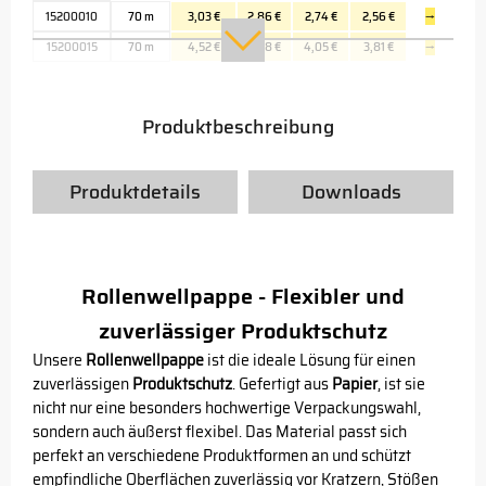
15200010
70 m
3,03 €
2,86 €
2,74 €
2,56 €
→
15200015
70 m
4,52 €
4,28 €
4,05 €
3,81 €
→
Produktbeschreibung
Produktdetails
Downloads
Rollenwellpappe - Flexibler und
zuverlässiger Produktschutz
Unsere
Rollenwellpappe
ist die ideale Lösung für einen
zuverlässigen
Produktschutz
. Gefertigt aus
Papier
, ist sie
nicht nur eine besonders hochwertige Verpackungswahl,
sondern auch äußerst flexibel. Das Material passt sich
perfekt an verschiedene Produktformen an und schützt
empfindliche Oberflächen zuverlässig vor Kratzern, Stößen