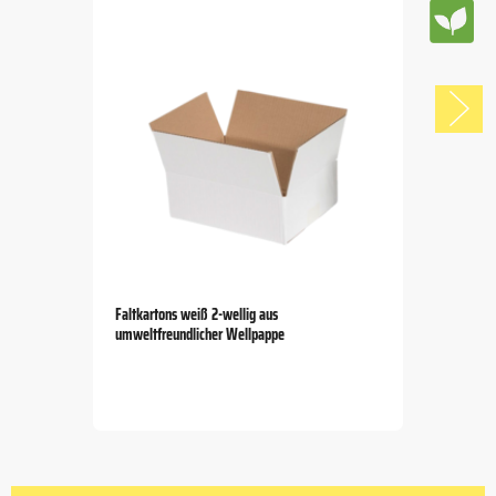
Faltkartons weiß 2-wellig aus
umweltfreundlicher Wellpappe
Item
1
of
5