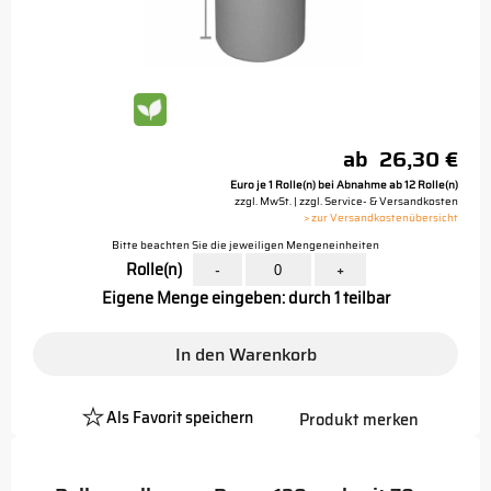
ab
26,30 €
Euro je 1 Rolle(n) bei Abnahme ab 12 Rolle(n)
zzgl. MwSt. | zzgl. Service- & Versandkosten
> zur Versandkostenübersicht
Bitte beachten Sie die jeweiligen Mengeneinheiten
Rolle(n)
-
+
Eigene Menge eingeben: durch 1 teilbar
In den Warenkorb
Als Favorit speichern
Produkt merken
Platzhalter
Button