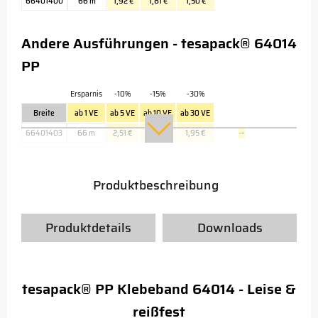
66401400
66 m
1,92 €
1,81 €
1,50 €
Andere Ausführungen - tesapack® 64014
PP
Ersparnis
-10%
-15%
-30%
Breite
ab 1 VE
ab 5 VE
ab 10 VE
ab 30 VE
66401403
66 m
2,51 €
2,37 €
1,95 €
→
Produktbeschreibung
Produktdetails
Downloads
tesapack® PP Klebeband 64014 - Leise &
reißfest