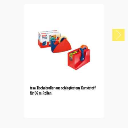
tesa Tischabroller aus schlagfestem Kunststoff
für 66 m Rollen
Item
1
of
5