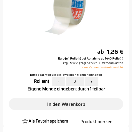
ab
1,26 €
Euro je 1 Rolle(n) bei Abnahme ab 1440 Rolle(n)
zzgl. MwSt. | zzgl. Service- & Versandkosten
> zur Versandkostenübersicht
Bitte beachten Sie die jeweiligen Mengeneinheiten
Rolle(n)
-
+
Eigene Menge eingeben: durch 1 teilbar
In den Warenkorb
Als Favorit speichern
Produkt merken
Platzhalter
Button