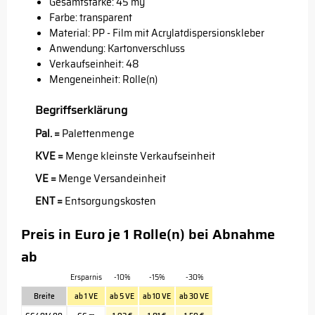
Gesamtstärke: 45 my
Farbe: transparent
Material: PP - Film mit Acrylatdispersionskleber
Anwendung: Kartonverschluss
Verkaufseinheit: 48
Mengeneinheit: Rolle(n)
Begriffserklärung
Pal. =
Palettenmenge
KVE =
Menge kleinste Verkaufseinheit
VE =
Menge Versandeinheit
ENT =
Entsorgungskosten
Preis in Euro je 1 Rolle(n) bei Abnahme
ab
Ersparnis
-10%
-15%
-30%
Breite
ab 1 VE
ab 5 VE
ab 10 VE
ab 30 VE