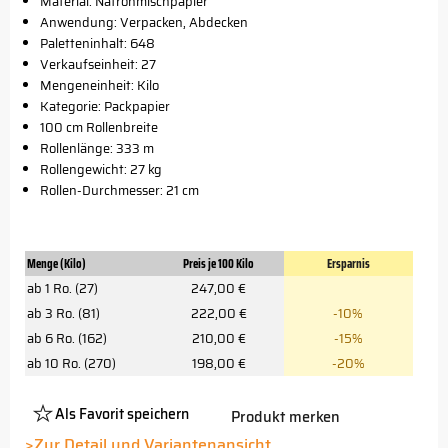
Material: Natronmischpapier
Anwendung: Verpacken, Abdecken
Paletteninhalt: 648
Verkaufseinheit: 27
Mengeneinheit: Kilo
Kategorie: Packpapier
100 cm Rollenbreite
Rollenlänge: 333 m
Rollengewicht: 27 kg
Rollen-Durchmesser: 21 cm
Menge (Kilo)
Preis je 100 Kilo
Ersparnis
ab 1 Ro. (27)
247,00 €
ab 3 Ro. (81)
222,00 €
-10%
ab 6 Ro. (162)
210,00 €
-15%
ab 10 Ro. (270)
198,00 €
-20%
Als Favorit speichern
Produkt merken
Platzhalter
Button
>Zur Detail und Variantenansicht