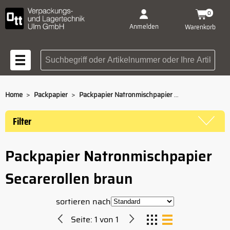
0
Anmelden
Warenkorb
Suchbegriff oder Artikelnummer
>
>
Home
Packpapier
Packpapier Natronmischpapier Secarerollen braun
Filter
Packpapier Natronmischpapier
Secarerollen braun
sortieren nach
Seite:
1
von
1