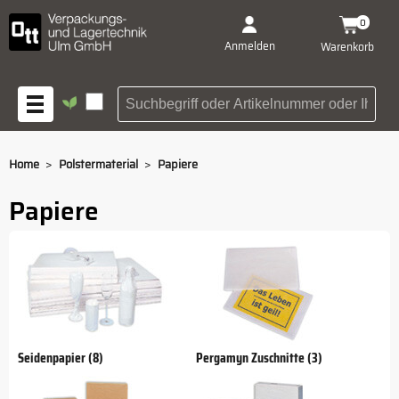
0
Anmelden
Warenkorb
Suchbegriff oder Artikelnu
>
>
Home
Polstermaterial
Papiere
Papiere
Seidenpapier (8)
Pergamyn Zuschnitte (3)