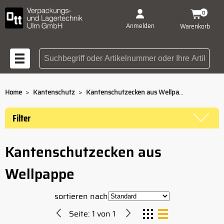
0
Anmelden
Warenkorb
Suchbegriff oder Artikelnummer
>
>
Home
Kantenschutz
Kantenschutzecken aus Wellpappe
Filter
Kantenschutzecken aus
Wellpappe
sortieren nach
Seite:
1
von
1