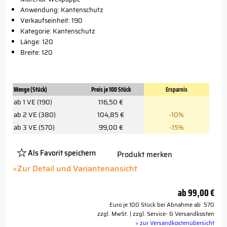
Anwendung: Kantenschutz
Verkaufseinheit: 190
Kategorie: Kantenschutz
Länge: 120
Breite: 120
Menge (Stück)
Preis je 100 Stück
Ersparnis
ab 1 VE (190)
116,50 €
ab 2 VE (380)
104,85 €
-10%
ab 3 VE (570)
99,00 €
-15%
Als Favorit speichern
Produkt merken
Platzhalter
Button
>Zur Detail und Variantenansicht
ab
99,00 €
Euro je 100 Stück bei Abnahme ab 570
zzgl. MwSt. | zzgl. Service- & Versandkosten
> zur Versandkostenübersicht