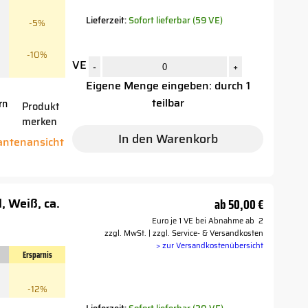
Lieferzeit:
Sofort lieferbar (59 VE)
-5%
-10%
VE
-
+
Eigene Menge eingeben: durch 1
teilbar
rn
Produkt
merken
r
In den Warenkorb
iantenansicht
, Weiß, ca.
ab
50,00 €
Euro je 1 VE bei Abnahme ab 2
zzgl. MwSt. | zzgl. Service- & Versandkosten
> zur Versandkostenübersicht
Ersparnis
-12%