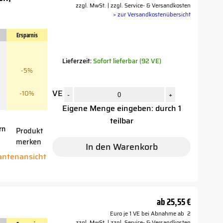
zzgl. MwSt. | zzgl. Service- & Versandkosten
> zur Versandkostenübersicht
Ersparnis
Lieferzeit:
Sofort lieferbar (92 VE)
-5%
VE
-10%
-
+
Eigene Menge eingeben: durch 1
teilbar
rn
Produkt
merken
r
In den Warenkorb
iantenansicht
ab
25,55 €
Euro je 1 VE bei Abnahme ab 2
zzgl. MwSt. | zzgl. Service- & Versandkosten