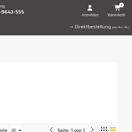
0
ung
1-9643-555
Warenkorb
Anmelden
→ Direktbestellung
(mit Art.-Nr.)
eite
Seite:
1
von
1