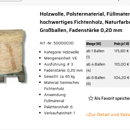
Holzwolle, Polstermaterial, Füllmater
hochwertiges Fichtenholz, Naturfarb
Großballen, Fadenstärke 0,20 mm
Art.-Nr. 50000030
Menge (VE)
Preis je 1 VE
ab 1 Ballen
115,80 €
Kategorie: Holzwolle
(1)
Mengeneinheit: VE
Ausführung: # 3
ab 4 Ballen
110,00 €
Fadenstärke: 0,20 mm
(4)
Gewicht: ca. 65 kg
ab 6 Ballen
104,20 €
Material: heimisches
(6)
Fichtenholz
Anwendung:
Als Favorit speiche
Füllmaterial
Paletteninhalt: 6
Platzhalte
Verkaufseinheit: 1
Button
>Zur Detail und Var