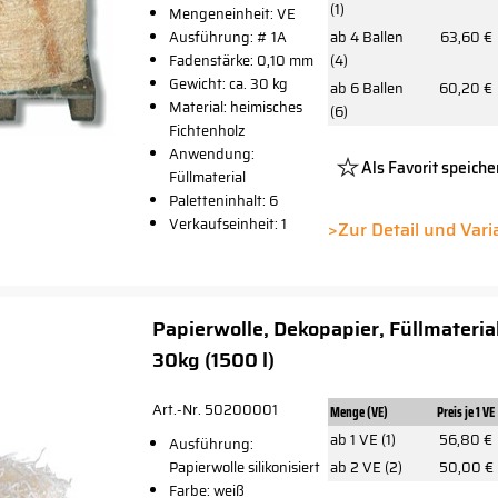
(1)
Mengeneinheit: VE
Ausführung: # 1A
ab 4 Ballen
63,60 €
Fadenstärke: 0,10 mm
(4)
Gewicht: ca. 30 kg
ab 6 Ballen
60,20 €
Material: heimisches
(6)
Fichtenholz
Anwendung:
Als Favorit speiche
Füllmaterial
Paletteninhalt: 6
Platzhalte
Verkaufseinheit: 1
Button
>Zur Detail und Var
Papierwolle, Dekopapier, Füllmaterial
30kg (1500 l)
Art.-Nr. 50200001
Menge (VE)
Preis je 1 VE
ab 1 VE (1)
56,80 €
Ausführung:
Papierwolle silikonisiert
ab 2 VE (2)
50,00 €
Farbe: weiß