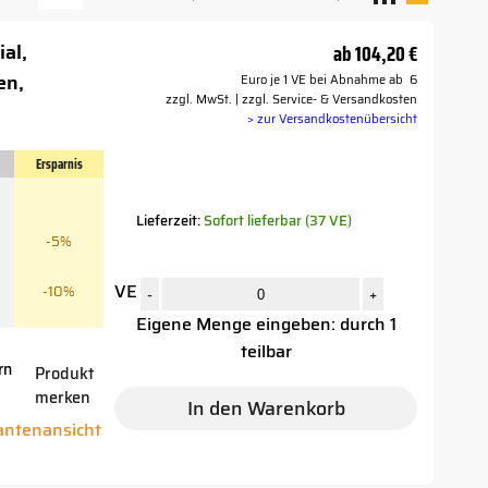
ial,
ab
104,20 €
en,
Euro je 1 VE bei Abnahme ab 6
zzgl. MwSt. | zzgl. Service- & Versandkosten
> zur Versandkostenübersicht
Ersparnis
Lieferzeit:
Sofort lieferbar (37 VE)
-5%
VE
-10%
-
+
Eigene Menge eingeben: durch 1
teilbar
rn
Produkt
merken
r
In den Warenkorb
iantenansicht