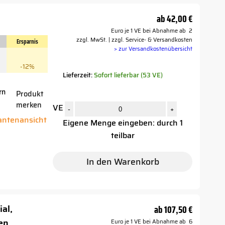
ab
42,00 €
Euro je 1 VE bei Abnahme ab 2
zzgl. MwSt. | zzgl. Service- & Versandkosten
Ersparnis
> zur Versandkostenübersicht
-12%
Lieferzeit:
Sofort lieferbar (53 VE)
rn
Produkt
merken
VE
r
-
+
iantenansicht
Eigene Menge eingeben: durch 1
teilbar
In den Warenkorb
ial,
ab
107,50 €
en,
Euro je 1 VE bei Abnahme ab 6