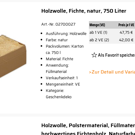
Holzwolle, Fichte, natur, 750 Liter
Art.-Nr. 02700027
Menge (VE)
Preis je 1 VE
ab 1 VE (1)
47,75 €
Ausführung: Holzwolle
Farbe: natur
ab 2 VE (2)
42,00 €
Packvolumen: Karton
ca. 750 l
Als Favorit speiche
Material: Fichte
Platzhalte
Anwendung:
Button
>Zur Detail und Var
Füllmaterial
Verkaufseinheit: 1
Mengeneinheit: VE
Kategorie:
Geschenkdeko
Holzwolle, Polstermaterial, Füllmater
hochwertiges Fichtenholz, Naturfarb