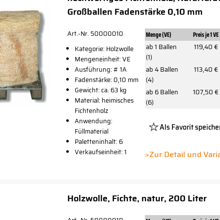
Großballen Fadenstärke 0,10 mm
Art.-Nr. 50000010
Menge (VE)
Preis je 1 VE
ab 1 Ballen
119,40 €
Kategorie: Holzwolle
(1)
Mengeneinheit: VE
Ausführung: # 1A
ab 4 Ballen
113,40 €
Fadenstärke: 0,10 mm
(4)
Gewicht: ca. 63 kg
ab 6 Ballen
107,50 €
Material: heimisches
(6)
Fichtenholz
Anwendung:
Als Favorit speiche
Füllmaterial
Paletteninhalt: 6
Platzhalte
Verkaufseinheit: 1
Button
>Zur Detail und Var
Holzwolle, Fichte, natur, 200 Liter