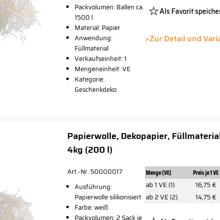
Packvolumen: Ballen ca.
Als Favorit speiche
1500 l
Platzhalte
Material: Papier
Button
>Zur Detail und Var
Anwendung:
Füllmaterial
Verkaufseinheit: 1
Mengeneinheit: VE
Kategorie:
Geschenkdeko
Papierwolle, Dekopapier, Füllmaterial
4kg (200 l)
Art.-Nr. 50000017
Menge (VE)
Preis je 1 VE
ab 1 VE (1)
16,75 €
Ausführung:
Papierwolle silikonisiert
ab 2 VE (2)
14,75 €
Farbe: weiß
Packvolumen: 2 Sack je