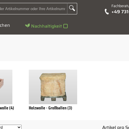
Fachberat
Zur Suche Landingpage
+49 73
Suchbegriff oder Artikelnummer hier eingeben:
chen
Nachhaltigkeit
wolle (4)
Holzwolle - Großballen (3)
Artikel pro S