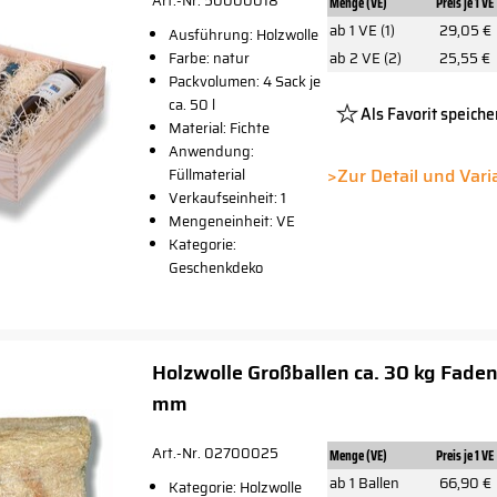
Art.-Nr. 50000018
Menge (VE)
Preis je 1 VE
ab 1 VE (1)
29,05 €
Ausführung: Holzwolle
Farbe: natur
ab 2 VE (2)
25,55 €
Packvolumen: 4 Sack je
ca. 50 l
Als Favorit speiche
Material: Fichte
Platzhalte
Anwendung:
Button
>Zur Detail und Var
Füllmaterial
Verkaufseinheit: 1
Mengeneinheit: VE
Kategorie:
Geschenkdeko
Holzwolle Großballen ca. 30 kg Faden
mm
Art.-Nr. 02700025
Menge (VE)
Preis je 1 VE
ab 1 Ballen
66,90 €
Kategorie: Holzwolle