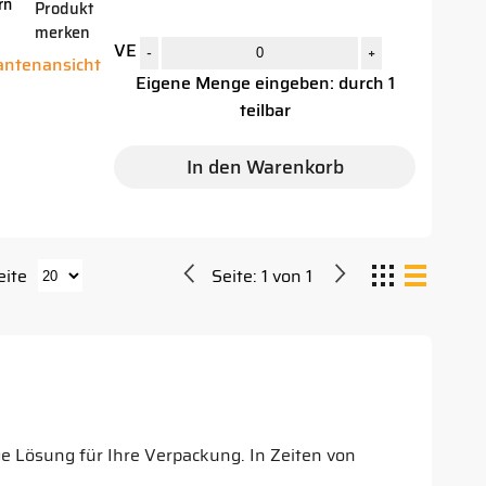
rn
Produkt
merken
r
VE
-
+
iantenansicht
Eigene Menge eingeben: durch 1
teilbar
In den Warenkorb
eite
Seite:
1
von
1
ge Lösung für Ihre Verpackung. In Zeiten von