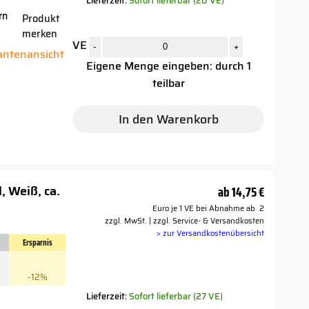
Lieferzeit:
Sofort lieferbar (20 VE)
rn
Produkt
merken
r
VE
-
+
iantenansicht
Eigene Menge eingeben: durch 1
teilbar
In den Warenkorb
, Weiß, ca.
ab
14,75 €
Euro je 1 VE bei Abnahme ab 2
zzgl. MwSt. | zzgl. Service- & Versandkosten
> zur Versandkostenübersicht
Ersparnis
-12%
Lieferzeit:
Sofort lieferbar (27 VE)