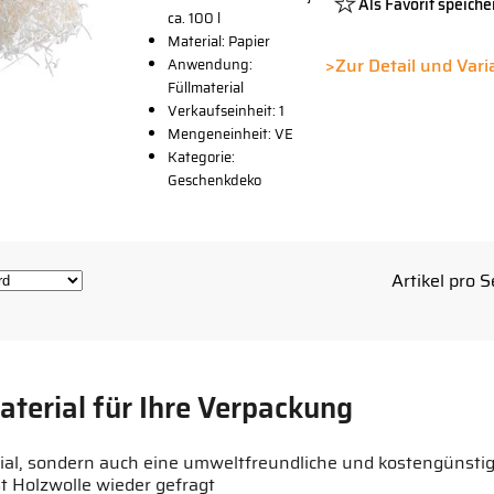
Als Favorit speiche
ca. 100 l
Platzhalte
Material: Papier
Button
>Zur Detail und Var
Anwendung:
Füllmaterial
Verkaufseinheit: 1
Mengeneinheit: VE
Kategorie:
Geschenkdeko
Artikel pro S
aterial für Ihre Verpackung
terial, sondern auch eine umweltfreundliche und kostengünsti
 Holzwolle wieder gefragt