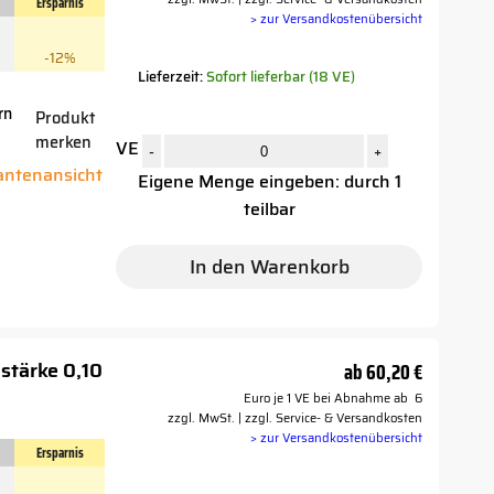
Ersparnis
> zur Versandkostenübersicht
-12%
Lieferzeit:
Sofort lieferbar (18 VE)
rn
Produkt
merken
VE
r
-
+
iantenansicht
Eigene Menge eingeben: durch 1
teilbar
In den Warenkorb
stärke 0,10
ab
60,20 €
Euro je 1 VE bei Abnahme ab 6
zzgl. MwSt. | zzgl. Service- & Versandkosten
> zur Versandkostenübersicht
Ersparnis