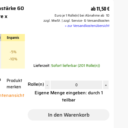
nstärke 60
ab
11,50 €
te x
Euro je 1 Rolle(n) bei Abnahme ab 10
zzgl. MwSt. | zzgl. Service- & Versandkosten
> zur Versandkostenübersicht
)
Ersparnis
-5%
-10%
Lieferzeit:
Sofort lieferbar (201 Rolle(n))
n
Produkt
Rolle(n)
-
+
merken
Eigene Menge eingeben: durch 1
antenansicht
teilbar
In den Warenkorb