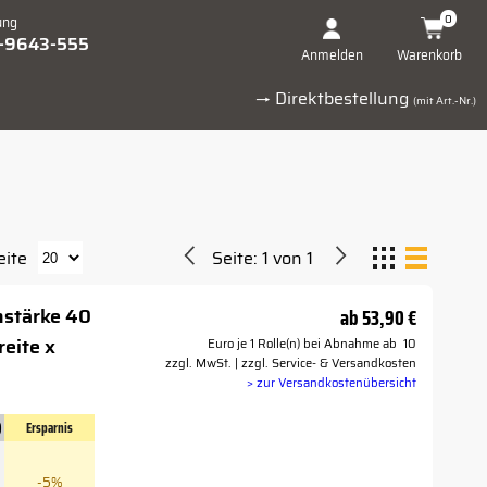
0
ung
1-9643-555
Warenkorb
Anmelden
→ Direktbestellung
(mit Art.-Nr.)
eite
Seite:
1
von
1
nstärke 40
ab
53,90 €
eite x
Euro je 1 Rolle(n) bei Abnahme ab 10
zzgl. MwSt. | zzgl. Service- & Versandkosten
> zur Versandkostenübersicht
)
Ersparnis
-5%