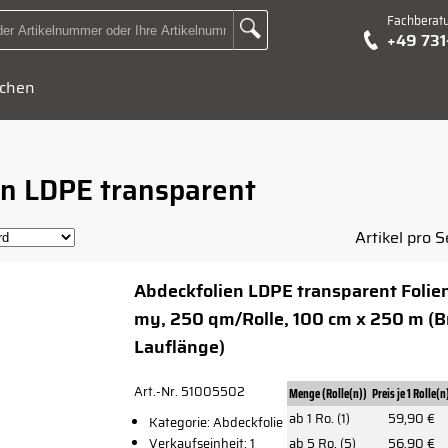
Fachberat
Zur Suche Landingpage
+49 73
Suchbegriff oder Artikelnummer hier eingeben:
chen
en LDPE transparent
Artikel pro S
Abdeckfolien LDPE transparent Folie
my, 250 qm/Rolle, 100 cm x 250 m (Br
Lauflänge)
Art.-Nr. 51005502
Menge (Rolle(n))
Preis je 1 Rolle(n
ab 1 Ro. (1)
59,90 €
Kategorie: Abdeckfolie
Verkaufseinheit: 1
ab 5 Ro. (5)
56,90 €