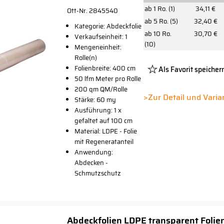
ab 1 Ro. (1)
34,11 €
Ott-Nr. 2845540
ab 5 Ro. (5)
32,40 €
Kategorie: Abdeckfolie
ab 10 Ro.
30,70 €
Verkaufseinheit: 1
(10)
Mengeneinheit:
Rolle(n)
Folienbreite: 400 cm
Als Favorit speicher
50 lfm Meter pro Rolle
Platzhalter
200 qm QM/Rolle
Button
>Zur Detail und Vari
Stärke: 60 my
Ausführung: 1 x
gefaltet auf 100 cm
Material: LDPE - Folie
mit Regeneratanteil
Anwendung:
Abdecken -
Schmutzschutz
Abdeckfolien LDPE transparent Folie