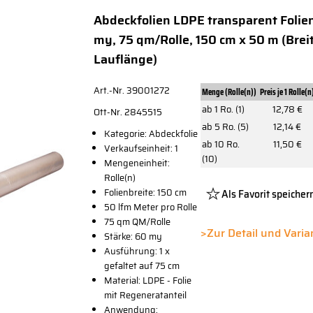
Abdeckfolien LDPE transparent Folie
my, 75 qm/Rolle, 150 cm x 50 m (Brei
Lauflänge)
Art.-Nr. 39001272
Menge (Rolle(n))
Preis je 1 Rolle(n
ab 1 Ro. (1)
12,78 €
Ott-Nr. 2845515
ab 5 Ro. (5)
12,14 €
Kategorie: Abdeckfolie
ab 10 Ro.
11,50 €
Verkaufseinheit: 1
(10)
Mengeneinheit:
Rolle(n)
Folienbreite: 150 cm
Als Favorit speicher
50 lfm Meter pro Rolle
Platzhalter
75 qm QM/Rolle
Button
>Zur Detail und Vari
Stärke: 60 my
Ausführung: 1 x
gefaltet auf 75 cm
Material: LDPE - Folie
mit Regeneratanteil
Anwendung: