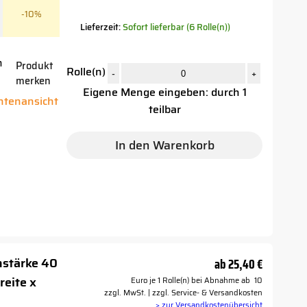
-10%
Lieferzeit:
Sofort lieferbar (6 Rolle(n))
n
Produkt
Rolle(n)
-
+
merken
Eigene Menge eingeben: durch 1
antenansicht
teilbar
In den Warenkorb
nstärke 40
ab
25,40 €
reite x
Euro je 1 Rolle(n) bei Abnahme ab 10
zzgl. MwSt. | zzgl. Service- & Versandkosten
> zur Versandkostenübersicht