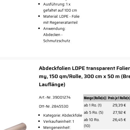
Ausführung: 1 x
gefaltet auf 100 cm
Material: LDPE - Folie
mit Regeneratanteil
Anwendung:
Abdecken -
Schmutzschutz
Abdeckfolien LDPE transparent Folie
my, 150 qm/Rolle, 300 cm x 50 m (Bre
Lauflänge)
Art.-Nr. 39001274
Menge (Rolle(n))
Preis je 1 Rolle(n
ab 1 Ro. (1)
29,39 €
Ott-Nr. 2845530
ab 5 Ro. (5)
27,92 €
Kategorie: Abdeckfolie
ab 10 Ro.
26,45 €
Verkaufseinheit: 1
(10)
Mengeneinheit: