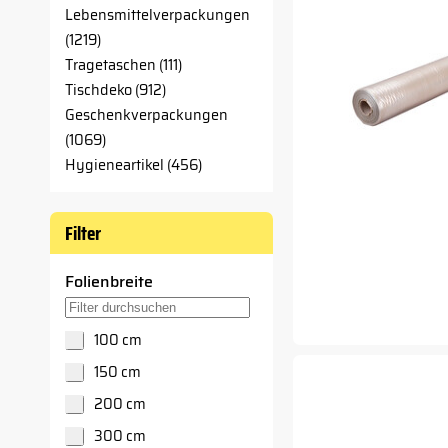
Lebensmittelverpackungen
(1219)
Tragetaschen (111)
Tischdeko (912)
Geschenkverpackungen
(1069)
Hygieneartikel (456)
Filter
Folienbreite
Suche in Folienbreite-Filter
100 cm
150 cm
200 cm
300 cm