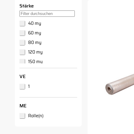
300 qm
Stärke
Suche in Stärke-Filter
40 my
60 my
80 my
120 my
150 my
200 my
VE
250 my
1
ME
Rolle(n)