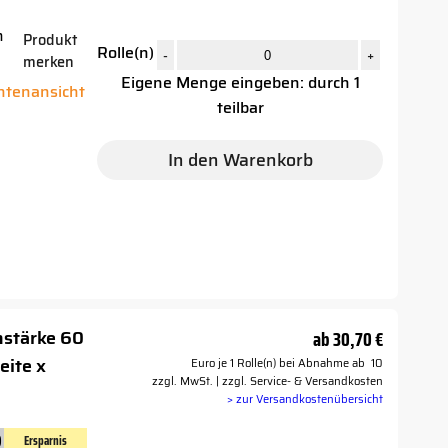
n
Produkt
Rolle(n)
-
+
merken
Eigene Menge eingeben: durch 1
antenansicht
teilbar
In den Warenkorb
nstärke 60
ab
30,70 €
eite x
Euro je 1 Rolle(n) bei Abnahme ab 10
zzgl. MwSt. | zzgl. Service- & Versandkosten
> zur Versandkostenübersicht
)
Ersparnis