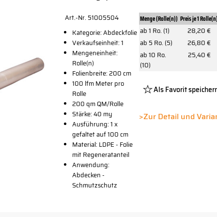
Art.-Nr. 51005504
Menge (Rolle(n))
Preis je 1 Rolle(n
ab 1 Ro. (1)
28,20 €
Kategorie: Abdeckfolie
Verkaufseinheit: 1
ab 5 Ro. (5)
26,80 €
Mengeneinheit:
ab 10 Ro.
25,40 €
Rolle(n)
(10)
Folienbreite: 200 cm
100 lfm Meter pro
Als Favorit speicher
Rolle
200 qm QM/Rolle
Platzhalter
Stärke: 40 my
Button
>Zur Detail und Vari
Ausführung: 1 x
gefaltet auf 100 cm
Material: LDPE - Folie
mit Regeneratanteil
Anwendung:
Abdecken -
Schmutzschutz