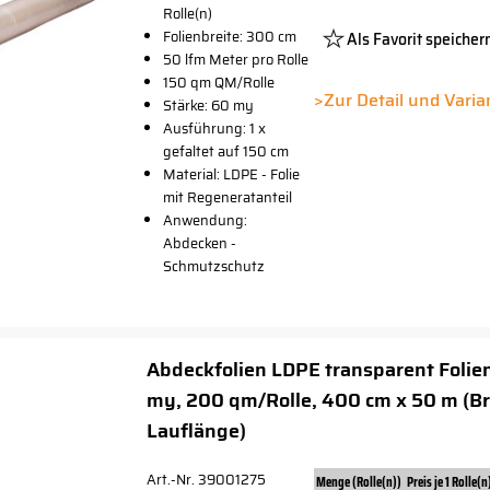
Rolle(n)
Folienbreite: 300 cm
Als Favorit speicher
50 lfm Meter pro Rolle
Platzhalter
150 qm QM/Rolle
Button
>Zur Detail und Vari
Stärke: 60 my
Ausführung: 1 x
gefaltet auf 150 cm
Material: LDPE - Folie
mit Regeneratanteil
Anwendung:
Abdecken -
Schmutzschutz
Abdeckfolien LDPE transparent Folie
my, 200 qm/Rolle, 400 cm x 50 m (Br
Lauflänge)
Art.-Nr. 39001275
Menge (Rolle(n))
Preis je 1 Rolle(n