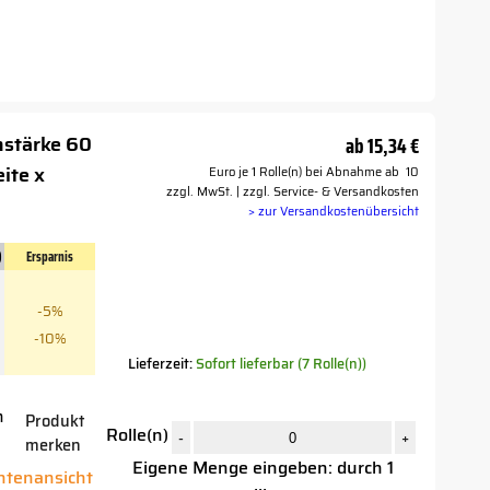
nstärke 60
ab
15,34 €
ite x
Euro je 1 Rolle(n) bei Abnahme ab 10
zzgl. MwSt. | zzgl. Service- & Versandkosten
> zur Versandkostenübersicht
)
Ersparnis
-5%
-10%
Lieferzeit:
Sofort lieferbar (7 Rolle(n))
n
Produkt
Rolle(n)
-
+
merken
Eigene Menge eingeben: durch 1
antenansicht