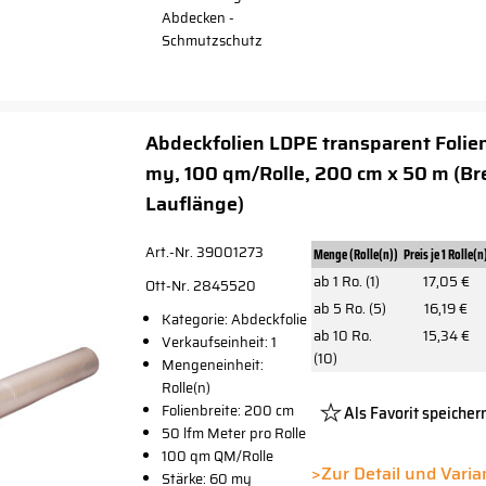
Abdecken -
Schmutzschutz
Abdeckfolien LDPE transparent Folie
my, 100 qm/Rolle, 200 cm x 50 m (Bre
Lauflänge)
Art.-Nr. 39001273
Menge (Rolle(n))
Preis je 1 Rolle(n
ab 1 Ro. (1)
17,05 €
Ott-Nr. 2845520
ab 5 Ro. (5)
16,19 €
Kategorie: Abdeckfolie
ab 10 Ro.
15,34 €
Verkaufseinheit: 1
(10)
Mengeneinheit:
Rolle(n)
Folienbreite: 200 cm
Als Favorit speicher
50 lfm Meter pro Rolle
Platzhalter
100 qm QM/Rolle
Button
>Zur Detail und Vari
Stärke: 60 my