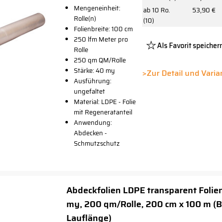
Mengeneinheit:
ab 10 Ro.
53,90 €
Rolle(n)
(10)
Folienbreite: 100 cm
250 lfm Meter pro
Als Favorit speicher
Rolle
250 qm QM/Rolle
Platzhalter
Stärke: 40 my
Button
>Zur Detail und Vari
Ausführung:
ungefaltet
Material: LDPE - Folie
mit Regeneratanteil
Anwendung:
Abdecken -
Schmutzschutz
Abdeckfolien LDPE transparent Folie
my, 200 qm/Rolle, 200 cm x 100 m (B
Lauflänge)