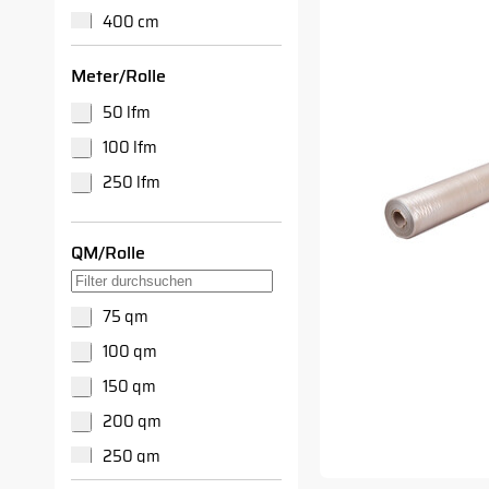
400 cm
600 cm
Meter/Rolle
50 lfm
100 lfm
250 lfm
QM/Rolle
Suche in QM/Rolle-Filter
75 qm
100 qm
150 qm
200 qm
250 qm