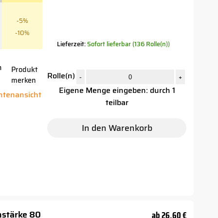
-5%
-10%
Lieferzeit:
Sofort lieferbar (136 Rolle(n))
n
Produkt
Rolle(n)
-
+
merken
Eigene Menge eingeben: durch 1
antenansicht
teilbar
In den Warenkorb
nstärke 80
ab
26,60 €