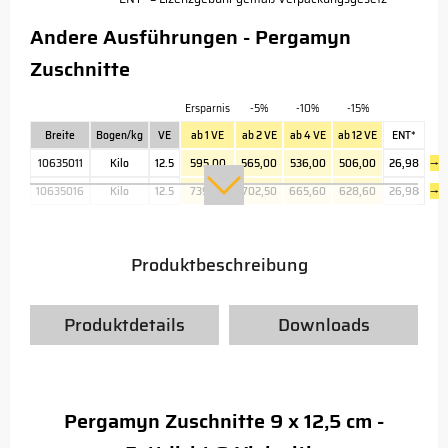
Andere Ausführungen - Pergamyn
Zuschnitte
Ersparnis
-5%
-10%
-15%
Breite
Bogen/kg
VE
ab 1 VE
ab 2 VE
ab 4 VE
ab 12 VE
ENT*
10635011
Kilo
12.5
595,00
565,00
536,00
506,00
26,98
→
10635016
Kilo
12.5
739,50
702,50
665,60
628,60
26,98
→
Produktbeschreibung
Produktdetails
Downloads
Pergamyn Zuschnitte 9 x 12,5 cm -