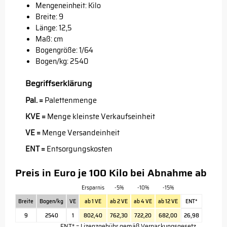
Mengeneinheit: Kilo
Breite: 9
Länge: 12,5
Maß: cm
Bogengröße: 1/64
Bogen/kg: 2540
Begriffserklärung
Pal. =
Palettenmenge
KVE =
Menge kleinste Verkaufseinheit
VE =
Menge Versandeinheit
ENT =
Entsorgungskosten
Preis in Euro je 100 Kilo bei Abnahme ab
Ersparnis
-5%
-10%
-15%
Breite
Bogen/kg
VE
ab 1 VE
ab 2 VE
ab 4 VE
ab 12 VE
ENT*
9
2540
1
802,40
762,30
722,20
682,00
26,98
ENT* = Lizenzgebühr gemäß Verpackungsgesetz