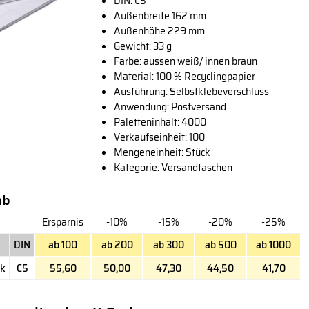
DIN: C5
Außenbreite 162 mm
Außenhöhe 229 mm
Gewicht: 33 g
Farbe: aussen weiß/ innen braun
Material: 100 % Recyclingpapier
Ausführung: Selbstklebeverschluss
Anwendung: Postversand
Paletteninhalt: 4000
Verkaufseinheit: 100
Mengeneinheit: Stück
Kategorie: Versandtaschen
ab
Ersparnis
-10%
-15%
-20%
-25%
E
DIN
ab 100
ab 200
ab 300
ab 500
ab 1000
ck
C5
55,60
50,00
47,30
44,50
41,70