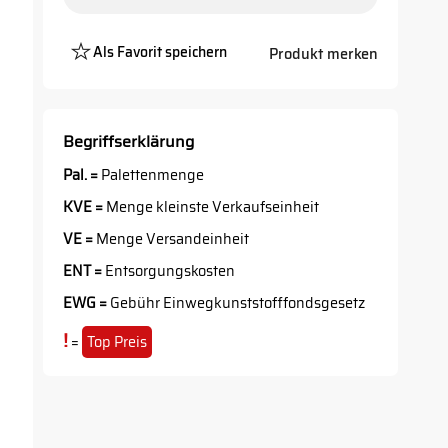
Als Favorit speichern
Produkt merken
Platzhalter
Button
Begriffserklärung
Pal. =
Palettenmenge
KVE =
Menge kleinste Verkaufseinheit
VE =
Menge Versandeinheit
ENT =
Entsorgungskosten
EWG =
Gebühr Einwegkunststofffondsgesetz
!
=
Top Preis