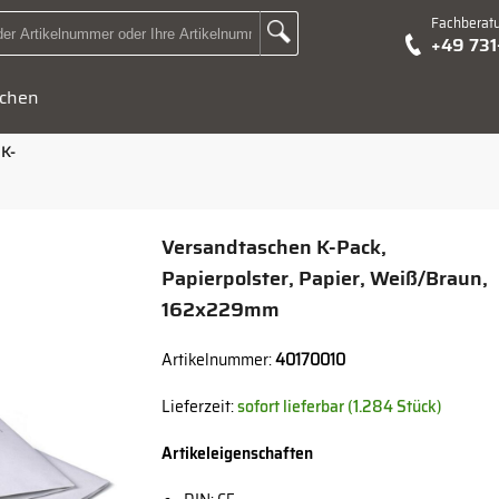
Fachberat
Zur Suche Landingpage
+49 73
Suchbegriff oder Artikelnummer hier eingeben:
chen
 K-
Versandtaschen K-Pack,
Papierpolster, Papier, Weiß/Braun,
162x229mm
Artikelnummer:
40170010
Lieferzeit:
sofort lieferbar (1.284 Stück)
Artikeleigenschaften