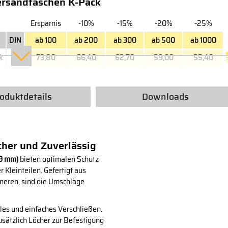
ersandtaschen K-Pack
Ersparnis
-10%
-15%
-20%
-25%
DIN
ab 100
ab 200
ab 300
ab 500
ab 1000
k
B4
73,80
66,40
62,70
59,00
55,40
oduktdetails
Downloads
cher und Zuverlässig
29 mm)
bieten optimalen Schutz
Kleinteilen. Gefertigt aus
nneren, sind die Umschläge
les und einfaches Verschließen.
usätzlich Löcher zur Befestigung