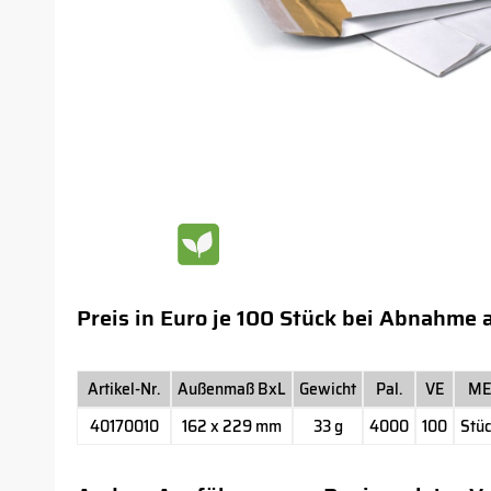
Preis in Euro je 100 Stück bei Abnahme 
Artikel-Nr.
Außenmaß BxL
Gewicht
Pal.
VE
M
40170010
162 x 229 mm
33 g
4000
100
Stü