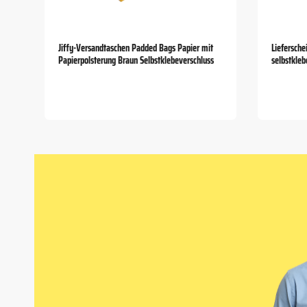
Jiffy-Versandtaschen Padded Bags Papier mit
Liefersche
Papierpolsterung Braun Selbstklebeverschluss
selbstkle
Item
1
of
5