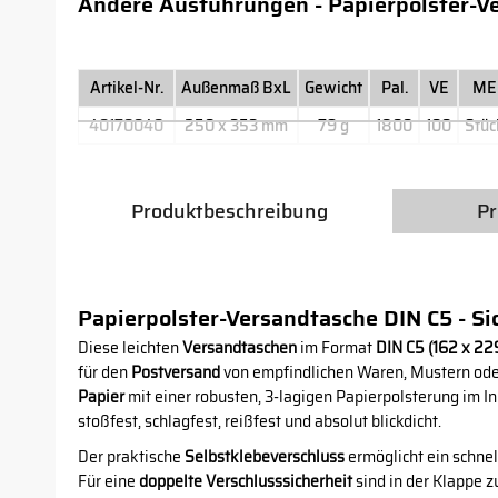
Andere Ausführungen - Papierpolster-V
Artikel-Nr.
Außenmaß BxL
Gewicht
Pal.
VE
ME
40170040
250 x 353 mm
79 g
1800
100
Stüc
Produktbeschreibung
Pr
Papierpolster-Versandtasche DIN C5 - Si
Diese leichten
Versandtaschen
im Format
DIN C5 (162 x 2
für den
Postversand
von empfindlichen Waren, Mustern oder 
Papier
mit einer robusten, 3-lagigen Papierpolsterung im I
stoßfest, schlagfest, reißfest und absolut blickdicht.
Der praktische
Selbstklebeverschluss
ermöglicht ein schnel
Für eine
doppelte Verschlusssicherheit
sind in der Klappe z