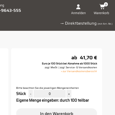
0
ung
1-9643-555
Warenkorb
Anmelden
→ Direktbestellung
(mit Art.-Nr.)
ab
41,70 €
Euro je 100 Stück bei Abnahme ab 1000 Stück
zzgl. MwSt. | zzgl. Service- & Versandkosten
> zur Versandkostenübersicht
Bitte beachten Sie die jeweiligen Mengeneinheiten
Stück
-
+
Eigene Menge eingeben: durch 100 teilbar
In den Warenkorb