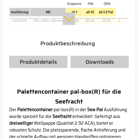
Ersparnis
-15%
-30%
Ausführung
ME
ab 1
ab 10
ab 1/2 Pal.
19825109
785 x 585 x 580 mm
35,80
30,40
25,10
→
Produktbeschreibung
Produktdetails
Downloads
Palettencontainer pal-box(R) für die
Seefracht
Der
Palettencontainer
pal-box(R) in der
Sea-Pal
Ausführung
wurde speziell für die
Seefracht
entwickelt. Gefertigt aus
dreiwelliger
Wellpappe (Qualität 2.92 ACA), bietet er
robusten Schutz. Die platzsparende, flache Anlieferung und
der schnelle Aufbau mit wenigen Handgriffen optimieren