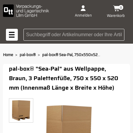
0
Anmelden
Warenkorb
Suchbegriff oder Artikelnummer
>
>
Home
pal-box®
pal-box® Sea-Pal, 750x550x520 mm
pal-box® "Sea-Pal" aus Wellpappe,
Braun, 3 Palettenfüße, 750 x 550 x 520
mm (Innenmaß Länge x Breite x Höhe)