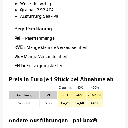
Welle: dreiwellig
Qualität: 2.92 ACA
Ausführung: Sea - Pal
Begriffserklärung
Pal. =
Palettenmenge
KVE =
Menge kleinste Verkaufseinheit
VE =
Menge Versandeinheit
ENT =
Entsorgungskosten
Preis in Euro je 1 Stück bei Abnahme ab
Ersparnis
-15%
-30%
Ausführung
ME
ab 1
ab 10
ab 1/2 Pal.
Sea - Pal
Stück
64,20
54,60
44,90
Andere Ausführungen - pal-box®