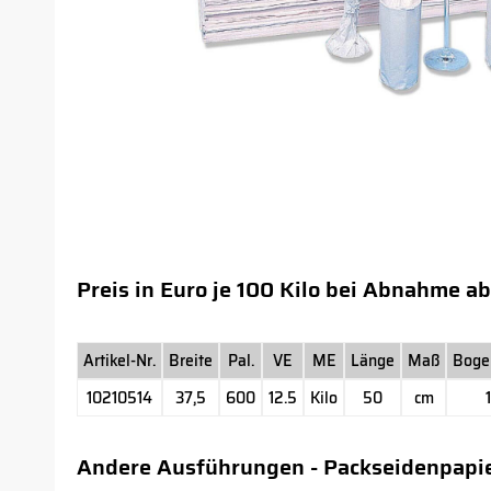
Preis in Euro je 100 Kilo bei Abnahme ab
Artikel-Nr.
Breite
Pal.
VE
ME
Länge
Maß
Boge
10210514
37,5
600
12.5
Kilo
50
cm
Andere Ausführungen - Packseidenpapi