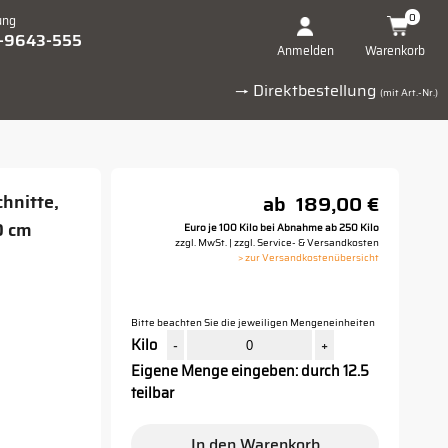
0
ung
1-9643-555
Warenkorb
Anmelden
→ Direktbestellung
(mit Art.-Nr.)
hnitte,
ab
189,00 €
0 cm
Euro je 100 Kilo bei Abnahme ab 250 Kilo
zzgl. MwSt. | zzgl. Service- & Versandkosten
> zur Versandkostenübersicht
Bitte beachten Sie die jeweiligen Mengeneinheiten
Kilo
-
+
Eigene Menge eingeben: durch 12.5
teilbar
In den Warenkorb