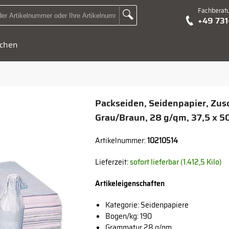
Fachberat
Zur Suche Landingpage
+49 73
Suchbegriff oder Artikelnummer hier eingeben:
chen
Packseiden, Seidenpapier, Zusc
Grau/Braun, 28 g/qm, 37,5 x 5
Artikelnummer:
10210514
Lieferzeit:
sofort lieferbar (1.412,5 Kilo)
Artikeleigenschaften
Kategorie: Seidenpapiere
Bogen/kg: 190
Grammatur 28 g/qm