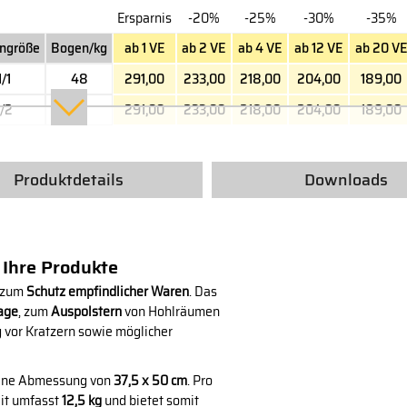
Ersparnis
-20%
-25%
-30%
-35%
ngröße
Bogen/kg
ab 1 VE
ab 2 VE
ab 4 VE
ab 12 VE
ab 20 V
1/1
48
291,00
233,00
218,00
204,00
189,00
1/2
95
291,00
233,00
218,00
204,00
189,00
Produktdetails
Downloads
r Ihre Produkte
g zum
Schutz empfindlicher Waren
. Das
age
, zum
Auspolstern
von Hohlräumen
g vor Kratzern sowie möglicher
ine Abmessung von
37,5 x 50 cm
. Pro
eit umfasst
12,5 kg
und bietet somit