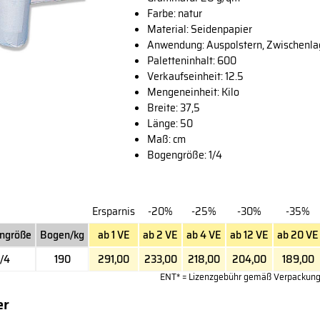
Farbe: natur
Material: Seidenpapier
Anwendung: Auspolstern, Zwischenl
Paletteninhalt: 600
Verkaufseinheit: 12.5
Mengeneinheit: Kilo
Breite: 37,5
Länge: 50
Maß: cm
Bogengröße: 1/4
Ersparnis
-20%
-25%
-30%
-35%
ngröße
Bogen/kg
ab 1 VE
ab 2 VE
ab 4 VE
ab 12 VE
ab 20 VE
1/4
190
291,00
233,00
218,00
204,00
189,00
ENT* = Lizenzgebühr gemäß Verpackun
er