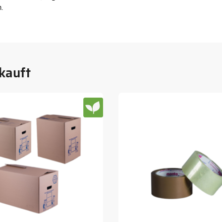
.
kauft