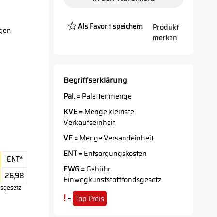
Als Favorit speichern
Produkt
agen
merken
Platzhalter
Button
Begriffserklärung
Pal. =
Palettenmenge
KVE =
Menge kleinste
Verkaufseinheit
VE =
Menge Versandeinheit
ENT =
Entsorgungskosten
ENT*
EWG =
Gebühr
26,98
Einwegkunststofffondsgesetz
gsgesetz
!
=
Top Preis