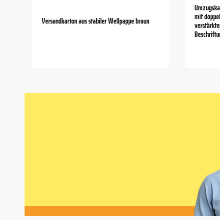
Umzugskar
mit doppe
Versandkarton aus stabiler Wellpappe braun
verstärkt
Beschriftu
Item
1
of
5