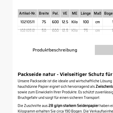
Artikel-Nr.
Breite
Pal.
VE
ME
Länge
Maß
Boge
10210511
75
600
12.5
Kilo
100
cm
10210512
50
600
12.5
Kilo
75
cm
Produktbeschreibung
Packseide natur - Vielseitiger Schutz fü
Unsere Packseide ist die ideale und wirtschaftliche Lösun
hauchdünne Papier eignet sich hervorragend als
Zwischenl
sowie zum Einwickeln Ihrer Produkte. Es schützt zuverlässi
Bruchgefahr und sorgt für einen sicheren Transport.
Die Zuschnitte aus
28 g/qm starkem Seidenpapier
haben e
Kilogramm erhalten Sie circa 190 Bogen. Die Verkaufseinh