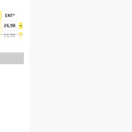
E
ENT*
26,98
→
26,98
→