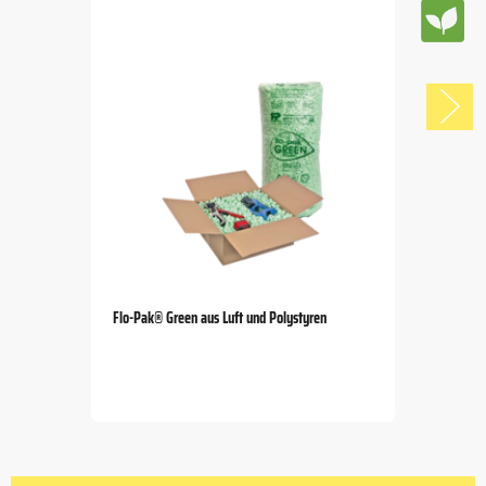
Flo-Pak® Green aus Luft und Polystyren
Item
1
of
5