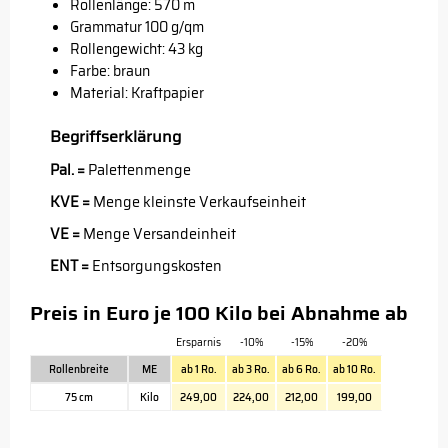
Rollenlänge: 570 m
Grammatur 100 g/qm
Rollengewicht: 43 kg
Farbe: braun
Material: Kraftpapier
Begriffserklärung
Pal. =
Palettenmenge
KVE =
Menge kleinste Verkaufseinheit
VE =
Menge Versandeinheit
ENT =
Entsorgungskosten
Preis in Euro je 100 Kilo bei Abnahme ab
Ersparnis
-10%
-15%
-20%
Rollenbreite
ME
ab 1 Ro.
ab 3 Ro.
ab 6 Ro.
ab 10 Ro.
75 cm
Kilo
249,00
224,00
212,00
199,00