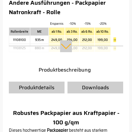
Andere Ausführungen - Packpapier
Natronkraft - Rolle
Ersparnis
-10%
-15%
-20%
Rollenbreite
ME
ab 1 Ro.
ab 3 Ro.
ab 6 Ro.
ab 10 Ro.
11108100
935 m
249,00
224,00
212,00
199,00
→
11108125
880 m
249,00
224,00
212,00
199,00
→
Produktbeschreibung
Produktdetails
Downloads
Robustes Packpapier aus Kraftpapier -
100 g/qm
Dieses hochwertige
Packpapier
besteht aus starkem