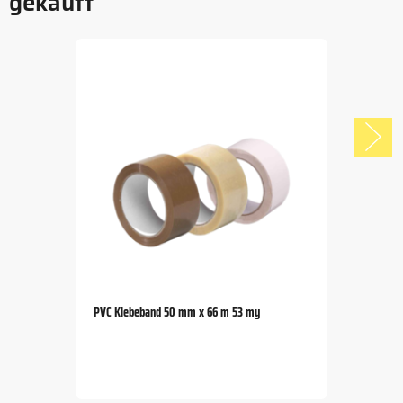
gekauft
PVC Klebeband 50 mm x 66 m 53 my
Item
1
of