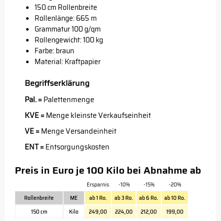
150 cm Rollenbreite
Rollenlänge: 665 m
Grammatur 100 g/qm
Rollengewicht: 100 kg
Farbe: braun
Material: Kraftpapier
Begriffserklärung
Pal. =
Palettenmenge
KVE =
Menge kleinste Verkaufseinheit
VE =
Menge Versandeinheit
ENT =
Entsorgungskosten
Preis in Euro je 100 Kilo bei Abnahme ab
Ersparnis
-10%
-15%
-20%
Rollenbreite
ME
ab 1 Ro.
ab 3 Ro.
ab 6 Ro.
ab 10 Ro.
150 cm
Kilo
249,00
224,00
212,00
199,00