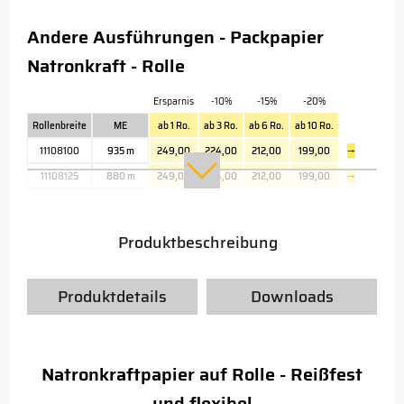
Andere Ausführungen - Packpapier
Natronkraft - Rolle
Ersparnis
-10%
-15%
-20%
Rollenbreite
ME
ab 1 Ro.
ab 3 Ro.
ab 6 Ro.
ab 10 Ro.
11108100
935 m
249,00
224,00
212,00
199,00
→
11108125
880 m
249,00
224,00
212,00
199,00
→
Produktbeschreibung
Produktdetails
Downloads
Natronkraftpapier auf Rolle - Reißfest
und flexibel