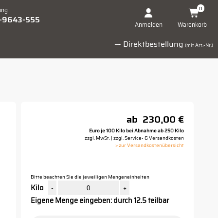
0
ung
1-9643-555
Warenkorb
Anmelden
→ Direktbestellung
(mit Art.-Nr.)
ab
230,00 €
Euro je 100 Kilo bei Abnahme ab 250 Kilo
zzgl. MwSt. | zzgl. Service- & Versandkosten
> zur Versandkostenübersicht
Bitte beachten Sie die jeweiligen Mengeneinheiten
Kilo
-
+
Eigene Menge eingeben: durch 12.5 teilbar