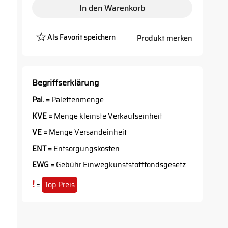
In den Warenkorb
Als Favorit speichern
Produkt merken
Platzhalter
Button
Begriffserklärung
Pal. =
Palettenmenge
KVE =
Menge kleinste Verkaufseinheit
VE =
Menge Versandeinheit
ENT =
Entsorgungskosten
EWG =
Gebühr Einwegkunststofffondsgesetz
!
=
Top Preis