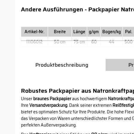
Andere Ausführungen - Packpapier Natro
Artikel-Nr.
Breite
Länge
g/qm
Bogen/kg
Pal.
11106012
50 cm
75 cm
60
44
500
Produktbeschreibung
Pr
Robustes Packpapier aus Natronkraftpa
Unser
braunes Packpapier
aus hochwertigem
Natronkraftp
Ihre
Versandverpackung
. Dank seiner extremen
Reißfestig
bietet es optimalen Schutz für Ihre Produkte. Die hohe Flexi
das Verpacken von Waren unterschiedlichster Formen und 
perfekten Außenverpackung.