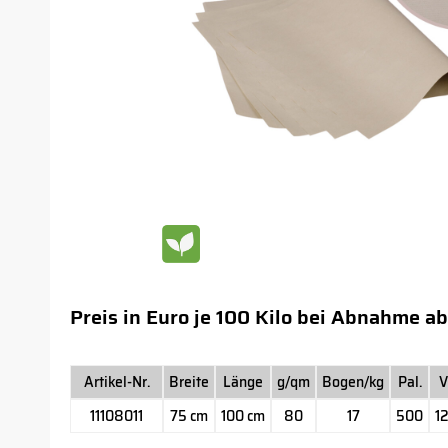
Preis in Euro je 100 Kilo bei Abnahme ab
Artikel-Nr.
Breite
Länge
g/qm
Bogen/kg
Pal.
V
11108011
75 cm
100 cm
80
17
500
12