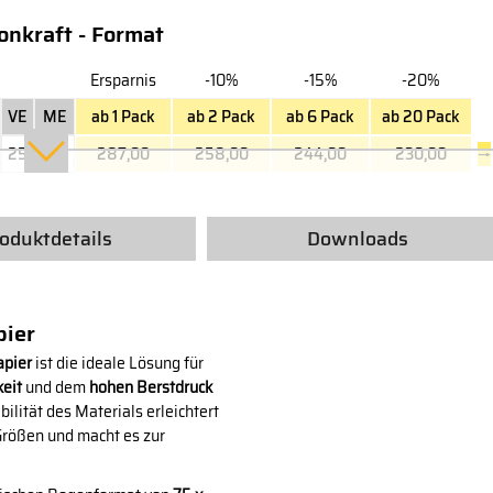
nkraft - Format
Ersparnis
-10%
-15%
-20%
VE
ME
ab 1 Pack
ab 2 Pack
ab 6 Pack
ab 20 Pack
25
Kilo
287,00
258,00
244,00
230,00
→
oduktdetails
Downloads
pier
apier
ist die ideale Lösung für
keit
und dem
hohen Berstdruck
bilität des Materials erleichtert
Größen und macht es zur