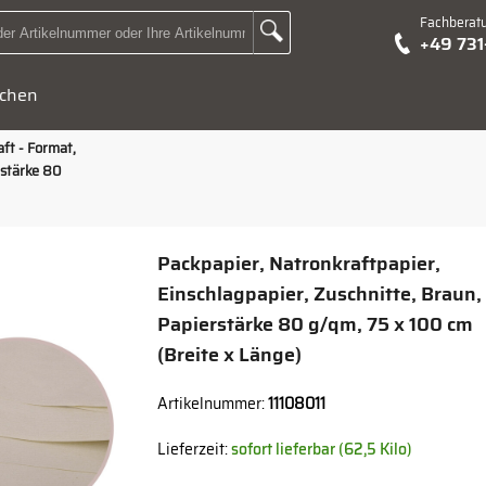
Fachberat
Zur Suche Landingpage
+49 73
Suchbegriff oder Artikelnummer hier eingeben:
chen
ft - Format,
rstärke 80
Packpapier, Natronkraftpapier,
Einschlagpapier, Zuschnitte, Braun,
Papierstärke 80 g/qm, 75 x 100 cm
(Breite x Länge)
Artikelnummer:
11108011
Lieferzeit:
sofort lieferbar (62,5 Kilo)