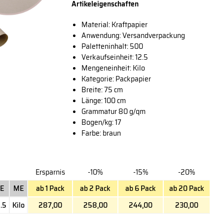
Artikeleigenschaften
Material: Kraftpapier
Anwendung: Versandverpackung
Paletteninhalt: 500
Verkaufseinheit: 12.5
Mengeneinheit: Kilo
Kategorie: Packpapier
Breite: 75 cm
Länge: 100 cm
Grammatur 80 g/qm
Bogen/kg: 17
Farbe: braun
Ersparnis
-10%
-15%
-20%
E
ME
ab 1 Pack
ab 2 Pack
ab 6 Pack
ab 20 Pack
.5
Kilo
287,00
258,00
244,00
230,00