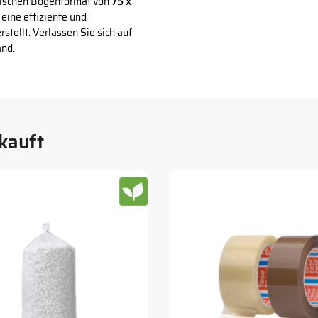
tischen Bogenformat von
75 x
eine effiziente und
stellt. Verlassen Sie sich auf
and.
kauft