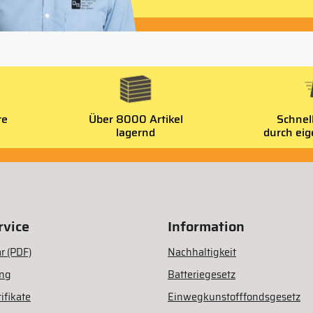
re
Über 8000 Artikel
Schnel
lagernd
durch ei
vice
Information
r (PDF)
Nachhaltigkeit
ung
Batteriegesetz
ifikate
Einwegkunstofffondsgesetz