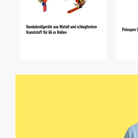
Handabrollgeräte aus Metall und schlagfestem
Pelaspan 
Kunststoff für 66 m Rollen
Item
1
of
5