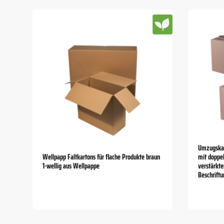
Umzugskar
Wellpapp Faltkartons für flache Produkte braun
mit doppe
1-wellig aus Wellpappe
verstärkt
Beschriftu
Item
1
of
5