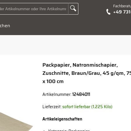
Fachberat
Zur Suche Landingpage
+49 73
Suchbegriff oder Artikelnummer hier eingeben:
chen
Packpapier, Natronmischapier,
Zuschnitte, Braun/Grau, 45 g/qm, 7
x 100 cm
Artikelnummer:
12484011
Lieferzeit:
sofort lieferbar (1.225 Kilo)
Artikeleigenschaften