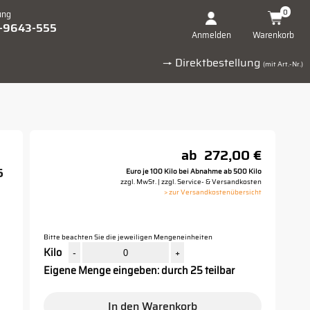
0
ung
1-9643-555
Warenkorb
Anmelden
→ Direktbestellung
(mit Art.-Nr.)
ab
272,00 €
5
Euro je 100 Kilo bei Abnahme ab 500 Kilo
zzgl. MwSt. | zzgl. Service- & Versandkosten
> zur Versandkostenübersicht
Bitte beachten Sie die jeweiligen Mengeneinheiten
Kilo
-
+
Eigene Menge eingeben: durch 25 teilbar
In den Warenkorb