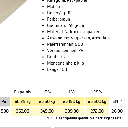
Kategorie: Packpapier
Maß: cm
Bogen/kg: 30
Farbe: braun
Grammatur 45 g/qm
Material: Natronmischpapier
Anwendung: Verpacken, Abdecken
Paletteninhalt: 500
Verkaufseinheit: 25
Breite: 75
Mengeneinheit: Kilo
Länge: 100
Ersparnis
-5%
-15%
-25%
Pal.
ab 25 kg
ab 50 kg
ab 150 kg
ab 500 kg
ENT*
500
363,00
345,00
309,00
272,00
26,98
ENT* = Lizenzgebühr gemäß Verpackungsgesetz