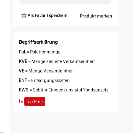
Als Favorit speichern
Produkt merken
Platzhalter
Button
Begriffserklärung
Pal. =
Palettenmenge
KVE =
Menge kleinste Verkaufseinheit
VE =
Menge Versandeinheit
ENT =
Entsorgungskosten
EWG =
Gebühr Einwegkunststofffondsgesetz
!
=
Top Preis