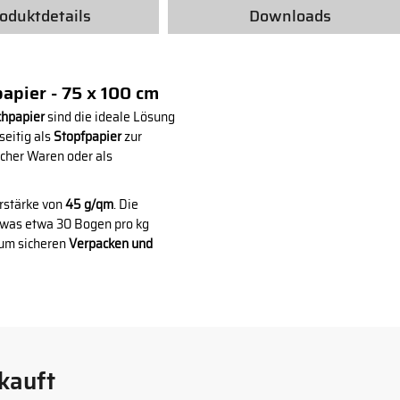
oduktdetails
Downloads
apier - 75 x 100 cm
chpapier
sind die ideale Lösung
seitig als
Stopfpapier
zur
cher Waren oder als
rstärke von
45 g/qm
. Die
 was etwa 30 Bogen pro kg
 zum sicheren
Verpacken und
kauft