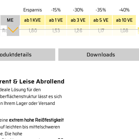
Ersparnis
-15%
-30%
-35%
-40%
ME
ab 1 KVE
ab 1 VE
ab 3 VE
ab 5 VE
ab 10 VE
Rolle(n)
1,80
1,53
1,26
1,17
1,08
oduktdetails
Downloads
rent & Leise Abrollend
ideale Lösung für den
berflächenstruktur lässt es sich
 in Ihrem Lager oder Versand
 eine
extrem hohe Reißfestigkeit
auf leichten bis mittelschweren
e. Die hohe