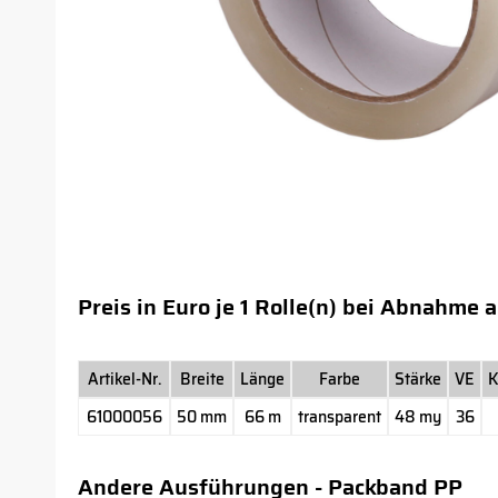
Preis in Euro je 1 Rolle(n) bei Abnahme 
Artikel-Nr.
Breite
Länge
Farbe
Stärke
VE
K
61000056
50 mm
66 m
transparent
48 my
36
Andere Ausführungen - Packband PP