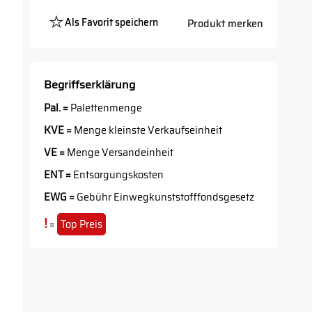
Als Favorit speichern
Produkt merken
Platzhalter
Button
Begriffserklärung
Pal. =
Palettenmenge
KVE =
Menge kleinste Verkaufseinheit
VE =
Menge Versandeinheit
ENT =
Entsorgungskosten
EWG =
Gebühr Einwegkunststofffondsgesetz
!
=
Top Preis