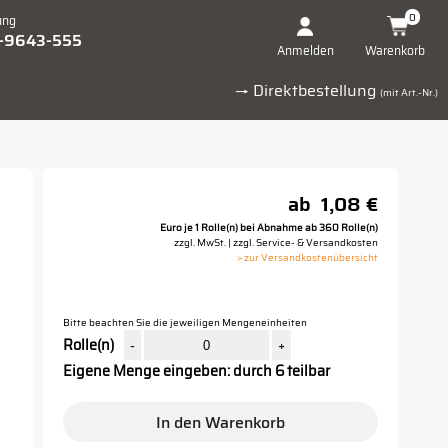
0
ung
1-9643-555
Warenkorb
Anmelden
→ Direktbestellung
(mit Art.-Nr.)
ab
1,08 €
Euro je 1 Rolle(n) bei Abnahme ab 360 Rolle(n)
zzgl. MwSt. | zzgl. Service- & Versandkosten
> zur Versandkostenübersicht
Bitte beachten Sie die jeweiligen Mengeneinheiten
Rolle(n)
-
+
Eigene Menge eingeben: durch 6 teilbar
In den Warenkorb