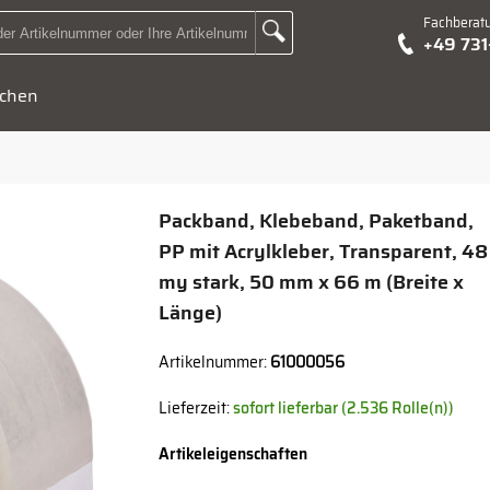
Fachberat
Zur Suche Landingpage
+49 73
Suchbegriff oder Artikelnummer hier eingeben:
chen
Packband, Klebeband, Paketband,
PP mit Acrylkleber, Transparent, 48
my stark, 50 mm x 66 m (Breite x
Länge)
Artikelnummer:
61000056
Lieferzeit:
sofort lieferbar (2.536 Rolle(n))
Artikeleigenschaften