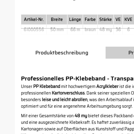
Artikel-Nr.
Breite
Länge
Farbe
Stärke
VE
KVE
61000556
50 mm
66 m
braun
48 my
36
6
Produktbeschreibung
Pr
Professionelles PP-Klebeband - Transpa
Unser
PP Klebeband
mit hochwertigem
Acrylkleber
ist die 
professionellen
Kartonverschluss
. Dank seiner speziellen O
besonders
leise und leicht abrollen
, was den Arbeitsablauf
optimiert und für eine angenehme Arbeitsumgebung sorgt.
Mit einer Gesamtstärke von
48 my
bietet dieses Packband
und eine ausgezeichnete Klebekraft. Es haftet zuverlässig 
Kartonagen sowie auf Oberflächen aus Kunststoff und Papp