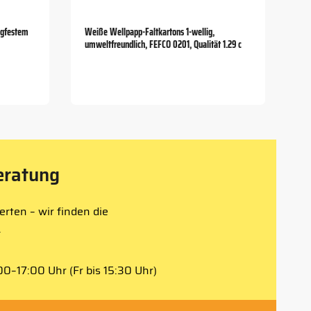
agfestem
Weiße Wellpapp-Faltkartons 1-wellig,
umweltfreundlich, FEFCO 0201, Qualität 1.29 c
eratung
rten – wir finden die
.
0–17:00 Uhr (Fr bis 15:30 Uhr)