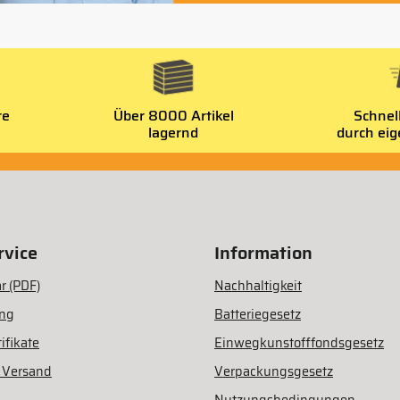
re
Über 8000 Artikel
Schnel
lagernd
durch ei
vice
Information
r (PDF)
Nachhaltigkeit
ung
Batteriegesetz
ifikate
Einwegkunstofffondsgesetz
 Versand
Verpackungsgesetz