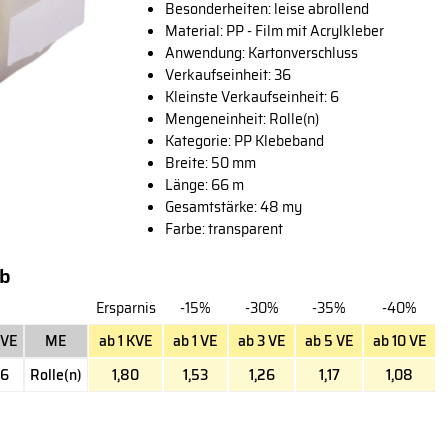
Besonderheiten: leise abrollend
Material: PP - Film mit Acrylkleber
Anwendung: Kartonverschluss
Verkaufseinheit: 36
Kleinste Verkaufseinheit: 6
Mengeneinheit: Rolle(n)
Kategorie: PP Klebeband
Breite: 50 mm
Länge: 66 m
Gesamtstärke: 48 my
Farbe: transparent
ab
Ersparnis
-15%
-30%
-35%
-40%
VE
ME
ab 1 KVE
ab 1 VE
ab 3 VE
ab 5 VE
ab 10 VE
6
Rolle(n)
1,80
1,53
1,26
1,17
1,08