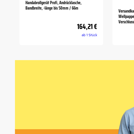
Handabrollgerät Profi, Andrücklasche,
Bandbreite, -länge bis 50mm / 66m
Versandka
Wellpappe 
Verschlus
164,21 €
ab 1 Stück
Item
1
of
5