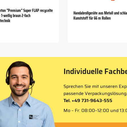
rton "Premium" Super FLAP recycelte
Handabrollgeräte aus Metall und schl
1-wellig braun 2-fach
Kunststoff für 66 m Rollen
stechnik
Individuelle Fachb
Sprechen Sie mit unseren Expe
passende Verpackungslösung
Tel. +49 731-9643-555
Mo – Fr: 08:00–12:00 und 13:0