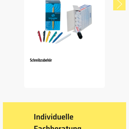
Schreibzubehör
Item
1
of
5
Individuelle
Fachberatung