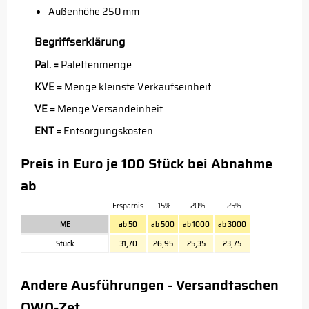
Außenhöhe 250 mm
Begriffserklärung
Pal. =
Palettenmenge
KVE =
Menge kleinste Verkaufseinheit
VE =
Menge Versandeinheit
ENT =
Entsorgungskosten
Preis in Euro je 100 Stück bei Abnahme
ab
Ersparnis
-15%
-20%
-25%
ME
ab 50
ab 500
ab 1000
ab 3000
Stück
31,70
26,95
25,35
23,75
Andere Ausführungen - Versandtaschen
OWO-Zet