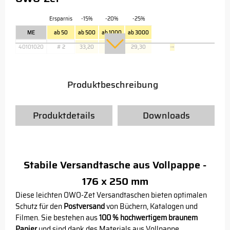
Ersparnis
-15%
-20%
-25%
ME
ab 50
ab 500
ab 1000
ab 3000
40101020
# 2
33,20
31,30
29,30
→
Produktbeschreibung
Produktdetails
Downloads
Stabile Versandtasche aus Vollpappe -
176 x 250 mm
Diese leichten OWO-Zet Versandtaschen bieten optimalen
Schutz für den
Postversand
von Büchern, Katalogen und
Filmen. Sie bestehen aus
100 % hochwertigem braunem
Papier
und sind dank des Materials aus Vollpappe