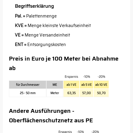
Begriffserklärung
Pal. =
Palettenmenge
KVE =
Menge kleinste Verkaufseinheit
VE =
Menge Versandeinheit
ENT =
Entsorgungskosten
Preis in Euro je 100 Meter bei Abnahme
ab
Ersparnis
-10%
-20%
für Durchmesser
ME
ab 1 VE
ab 5 VE
ab 10 VE
25 - 50 mm
Meter
63,35
57,00
50,70
Andere Ausführungen -
Oberflächenschutznetz aus PE
Ersparnis
-10%
-20%