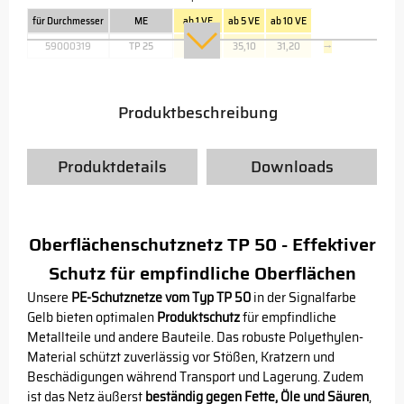
für Durchmesser
ME
ab 1 VE
ab 5 VE
ab 10 VE
59000319
TP 25
39,00
35,10
31,20
→
Produktbeschreibung
Produktdetails
Downloads
Oberflächenschutznetz TP 50 - Effektiver
Schutz für empfindliche Oberflächen
Unsere
PE-Schutznetze vom Typ TP 50
in der Signalfarbe
Gelb bieten optimalen
Produktschutz
für empfindliche
Metallteile und andere Bauteile. Das robuste Polyethylen-
Material schützt zuverlässig vor Stößen, Kratzern und
Beschädigungen während Transport und Lagerung. Zudem
ist das Netz äußerst
beständig gegen Fette, Öle und Säuren
,