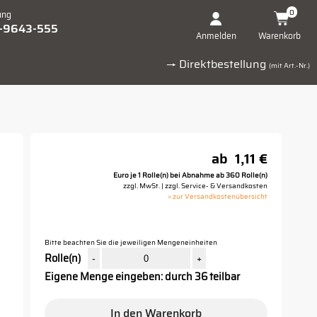
0
ung
1-9643-555
Warenkorb
Anmelden
→ Direktbestellung
(mit Art.-Nr.)
ab
1,11 €
Euro je 1 Rolle(n) bei Abnahme ab 360 Rolle(n)
zzgl. MwSt. | zzgl. Service- & Versandkosten
> zur Versandkostenübersicht
Bitte beachten Sie die jeweiligen Mengeneinheiten
Rolle(n)
-
+
Eigene Menge eingeben: durch 36 teilbar
In den Warenkorb