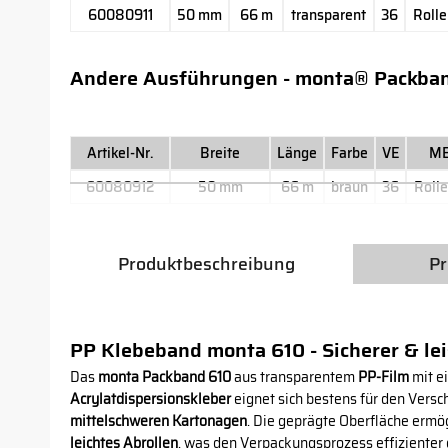
60080911
50 mm
66 m
transparent
36
Rolle
Andere Ausführungen - monta® Packba
Artikel-Nr.
Breite
Länge
Farbe
VE
M
60080912
50 mm
66 m
braun
36
Rolle
Produktbeschreibung
Pr
PP Klebeband monta 610 - Sicherer & lei
Das
monta Packband 610
aus transparentem
PP-Film
mit e
Acrylatdispersionskleber
eignet sich bestens für den Versc
mittelschweren Kartonagen
. Die geprägte Oberfläche ermö
leichtes Abrollen
, was den Verpackungsprozess effizienter 