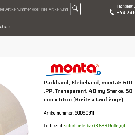
Fachberat
Zur Suche Landingpage
+49 73
Suchbegriff oder Artikelnummer hier eingeben:
chen
Packband, Klebeband, monta® 610
,PP, Transparent, 48 my Stärke, 50
mm x 66 m (Breite x Lauflänge)
Artikelnummer:
60080911
Lieferzeit:
sofort lieferbar (3.689 Rolle(n))