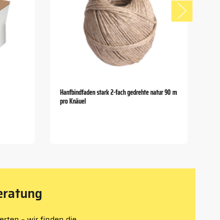
Hanfbindfaden stark 2-fach gedrehte natur 90 m
pro Knäuel
eratung
rten – wir finden die