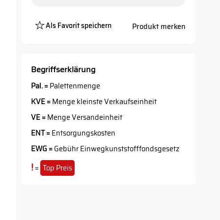
Als Favorit speichern
Produkt merken
Platzhalter
Button
Begriffserklärung
Pal. =
Palettenmenge
KVE =
Menge kleinste Verkaufseinheit
VE =
Menge Versandeinheit
ENT =
Entsorgungskosten
EWG =
Gebühr Einwegkunststofffondsgesetz
!
=
Top Preis