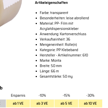
Artikeleigenschaften
Farbe: transparent
Besonderheiten: leise abrollend
Material: PP- Film mit
Acrylatdispersionskleber
Anwendung: Kartonverschluss
Verkaufseinheit: 36
Mengeneinheit: Rolle(n)
Kategorie: PP Klebeband
Hersteller - Artikelnummer: 610
Marke:
Monta
Breite: 50 mm
Länge: 66 m
Gesamtstärke: 50 my
ab
Ersparnis
-10%
-15%
-30%
E
ab 1 VE
ab 3 VE
ab 5 VE
ab 10 VE