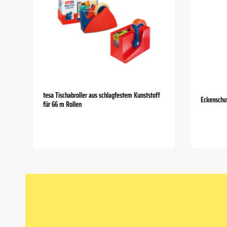
tesa Tischabroller aus schlagfestem Kunststoff
Eckenschu
für 66 m Rollen
Item
1
of
5