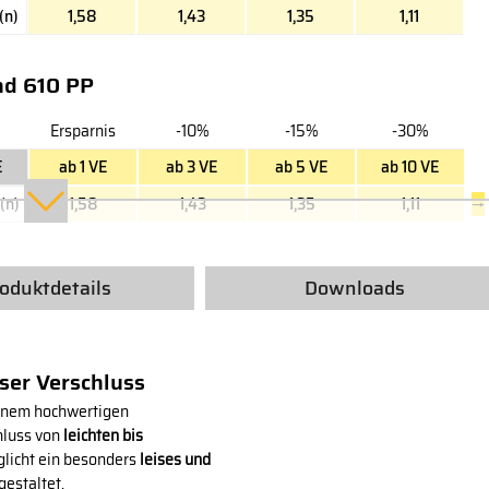
(n)
1,58
1,43
1,35
1,11
nd 610 PP
Ersparnis
-10%
-15%
-30%
E
ab 1 VE
ab 3 VE
ab 5 VE
ab 10 VE
(n)
1,58
1,43
1,35
1,11
→
oduktdetails
Downloads
ser Verschluss
inem hochwertigen
hluss von
leichten bis
glicht ein besonders
leises und
gestaltet.