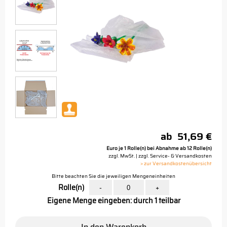
ab
51,69 €
Euro je 1 Rolle(n) bei Abnahme ab 12 Rolle(n)
zzgl. MwSt. | zzgl. Service- & Versandkosten
> zur Versandkostenübersicht
Bitte beachten Sie die jeweiligen Mengeneinheiten
Rolle(n)
-
+
Eigene Menge eingeben: durch 1 teilbar
In den Warenkorb