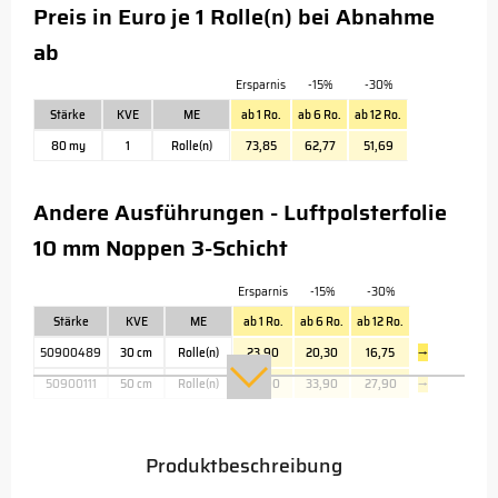
Preis in Euro je 1 Rolle(n) bei Abnahme
ab
Ersparnis
-15%
-30%
Stärke
KVE
ME
ab 1 Ro.
ab 6 Ro.
ab 12 Ro.
80 my
1
Rolle(n)
73,85
62,77
51,69
Andere Ausführungen - Luftpolsterfolie
10 mm Noppen 3-Schicht
Ersparnis
-15%
-30%
Stärke
KVE
ME
ab 1 Ro.
ab 6 Ro.
ab 12 Ro.
50900489
30 cm
Rolle(n)
23,90
20,30
16,75
→
50900111
50 cm
Rolle(n)
39,90
33,90
27,90
→
Produktbeschreibung