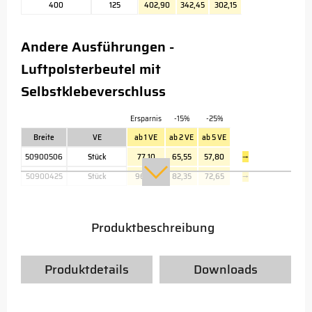
400
125
402,90
342,45
302,15
Andere Ausführungen -
Luftpolsterbeutel mit
Selbstklebeverschluss
Ersparnis
-15%
-25%
Breite
VE
ab 1 VE
ab 2 VE
ab 5 VE
50900506
Stück
77,10
65,55
57,80
→
50900425
Stück
96,90
82,35
72,65
→
Produktbeschreibung
Produktdetails
Downloads