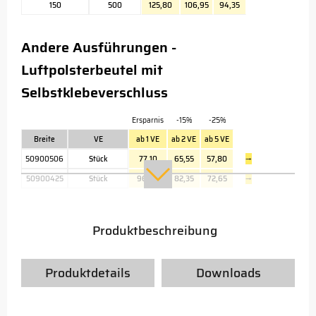
150
500
125,80
106,95
94,35
Andere Ausführungen -
Luftpolsterbeutel mit
Selbstklebeverschluss
Ersparnis
-15%
-25%
Breite
VE
ab 1 VE
ab 2 VE
ab 5 VE
50900506
Stück
77,10
65,55
57,80
→
50900425
Stück
96,90
82,35
72,65
→
Produktbeschreibung
Produktdetails
Downloads