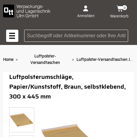
0
Anmelden
Warenkorb
Suchbegriff oder Artikelnummer
Luftpolster-
>
>
Home
Luftpolster-Versandtaschen J/19
Versandtaschen
Luftpolsterumschläge,
Papier/Kunststoff, Braun, selbstklebend,
300 x 445 mm