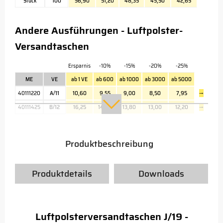
Stück
100
56,90
51,20
48,35
45,50
42,65
Andere Ausführungen - Luftpolster-
Versandtaschen
Ersparnis
-10%
-15%
-20%
-25%
ME
VE
ab 1 VE
ab 600
ab 1000
ab 3000
ab 5000
40111220
A/11
10,60
9,55
9,00
8,50
7,95
→
40111425
B/12
16,25
14,60
13,80
13,00
12,20
→
Produktbeschreibung
Produktdetails
Downloads
Luftpolsterversandtaschen J/19 -