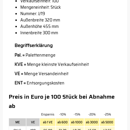
Verkaufseinheit: 100
Mengeneinheit: Stück
Nummer: J/19
Außenbreite 320 mm
Außenhöhe 455 mm
Innenbreite 300 mm
Begriffserklärung
Pal. =
Palettenmenge
KVE =
Menge kleinste Verkaufseinheit
VE =
Menge Versandeinheit
ENT =
Entsorgungskosten
Preis in Euro je 100 Stück bei Abnahme
ab
Ersparnis
-10%
-15%
-20%
-25%
ME
VE
ab 1 VE
ab 600
ab 1000
ab 3000
ab 5000