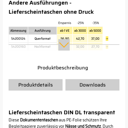
Andere Ausführungen -
Lieferscheintaschen ohne Druck
Ersparnis
-25%
-35%
Abmessung
Ausführung
ab 1 VE
ab 3000
ab 5000
54200124
Querformat
56,90
42,70
37,00
→
54200160
Hochformat
42,60
32,00
27,70
→
Produktbeschreibung
Produktdetails
Downloads
Lieferscheintaschen DIN DL transparent
Diese
Dokumententaschen
aus PE-Folie schützen Ihre
Begleitpapiere zuverlässig vor
Nässe und Schmutz
. Durch