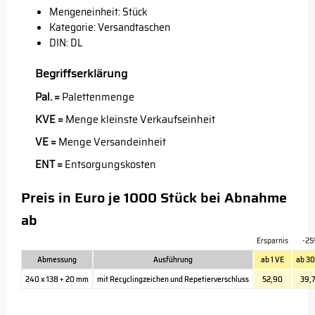
Mengeneinheit: Stück
Kategorie: Versandtaschen
DIN: DL
Begriffserklärung
Pal. =
Palettenmenge
KVE =
Menge kleinste Verkaufseinheit
VE =
Menge Versandeinheit
ENT =
Entsorgungskosten
Preis in Euro je 1000 Stück bei Abnahme
ab
Ersparnis
-25
Abmessung
Ausführung
ab 1 VE
ab 3
240 x 138 + 20 mm
mit Recyclingzeichen und Repetierverschluss
52,90
39,