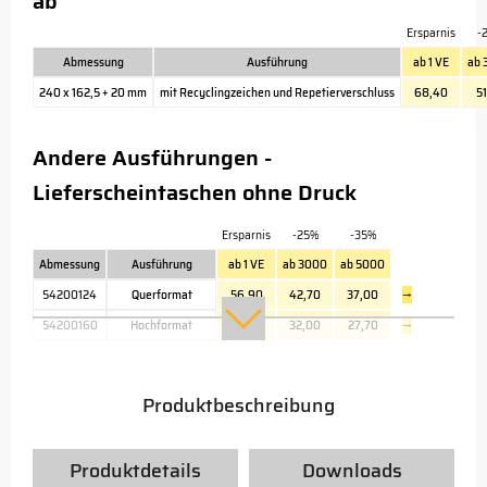
ab
Ersparnis
-
Abmessung
Ausführung
ab 1 VE
ab 
240 x 162,5 + 20 mm
mit Recyclingzeichen und Repetierverschluss
68,40
51
Andere Ausführungen -
Lieferscheintaschen ohne Druck
Ersparnis
-25%
-35%
Abmessung
Ausführung
ab 1 VE
ab 3000
ab 5000
54200124
Querformat
56,90
42,70
37,00
→
54200160
Hochformat
42,60
32,00
27,70
→
Produktbeschreibung
Produktdetails
Downloads