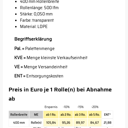
400 mm Rollenbreite
Rollenlänge: 500 lfm
Stärke: 0,050 mm
Farbe: transparent
Material: LDPE
Begriffserklärung
Pal. =
Palettenmenge
KVE =
Menge kleinste Verkaufseinheit
VE =
Menge Versandeinheit
ENT =
Entsorgungskosten
Preis in Euro je 1 Rolle(n) bei Abnahme
ab
Ersparnis
-10%
-15%
-20%
Rollenbreite
ME
ab 1 Ro.
ab 2 Ro.
ab 3 Ro.
ab 5 Ro.
ENT*
400 mm
Rolle(n)
105,84
95,26
89,97
84,67
21,88