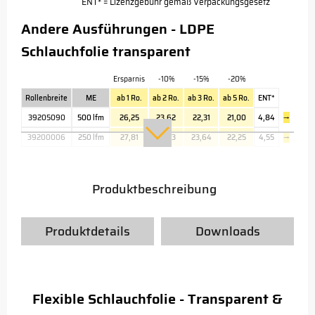
ENT* = Lizenzgebühr gemäß Verpackungsgesetz
Andere Ausführungen - LDPE
Schlauchfolie transparent
Ersparnis
-10%
-15%
-20%
Rollenbreite
ME
ab 1 Ro.
ab 2 Ro.
ab 3 Ro.
ab 5 Ro.
ENT*
39205090
500 lfm
26,25
23,62
22,31
21,00
4,84
→
39200006
250 lfm
27,81
25,03
23,64
22,25
4,55
→
Produktbeschreibung
Produktdetails
Downloads
Flexible Schlauchfolie - Transparent &